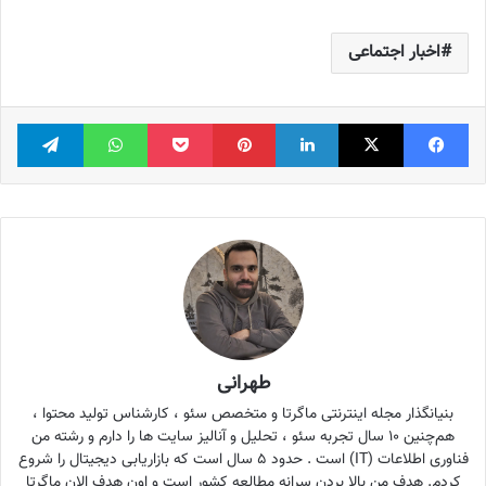
اخبار اجتماعی
فیس بوک
X
لینکدین
‫پین‌ترست
پاکت
واتس آپ
تلگر
طهرانی
بنیانگذار مجله اینترنتی ماگرتا و متخصص سئو ، کارشناس تولید محتوا ،
هم‌چنین ۱۰ سال تجربه سئو ، تحلیل و آنالیز سایت ها را دارم و رشته من
فناوری اطلاعات (IT) است . حدود ۵ سال است که بازاریابی دیجیتال را شروع
کردم. هدف من بالا بردن سرانه مطالعه کشور است و اون هدف الان ماگرتا