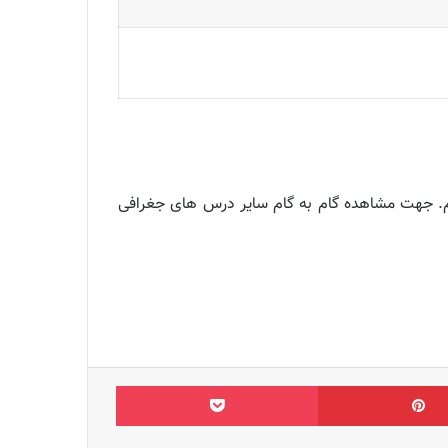
م. جهت مشاهده گام به گام سایر درس های جغرافی
‫پین‌ترست
پاکت