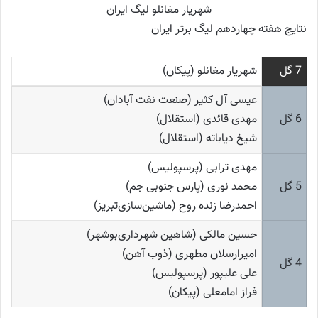
شهریار مغانلو لیگ ایران
نتایج هفته چهاردهم لیگ برتر ایران
7 گل
شهریار مغانلو (پیکان)
عیسی آل کثیر (صنعت نفت آبادان)
6 گل
مهدی قائدی (استقلال)
شیخ دیاباته (استقلال)
مهدی ترابی (پرسپولیس)
5 گل
محمد نوری (پارس جنوبی جم)
احمدرضا زنده روح (ماشین‌سازی‌تبریز)
حسین مالکی (شاهین شهرداری‌بوشهر)
امیرارسلان مطهری (ذوب آهن)
4 گل
علی علیپور (پرسپولیس)
فراز امامعلی (پیکان)