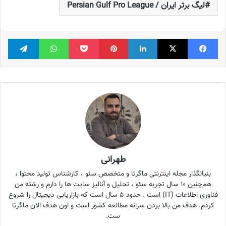
لیگ برتر ایران / Persian Gulf Pro League
فیس بوک
X
لینکدین
‫پین‌ترست
پاکت
واتس آپ
تلگر
طهرانی
بنیانگذار مجله اینترنتی ماگرتا و متخصص سئو ، کارشناس تولید محتوا ،
هم‌چنین ۱۰ سال تجربه سئو ، تحلیل و آنالیز سایت ها را دارم و رشته من
فناوری اطلاعات (IT) است . حدود ۵ سال است که بازاریابی دیجیتال را شروع
کردم. هدف من بالا بردن سرانه مطالعه کشور است و اون هدف الان ماگرتا
ست.