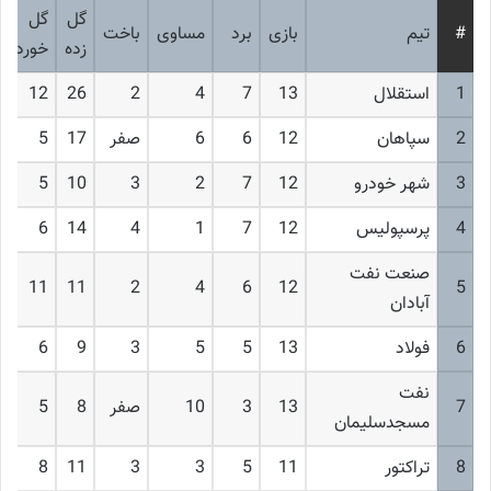
گل
گل
#
تیم
بازی
برد
مساوی
باخت
زده
خورده
1
استقلال
13
7
4
2
26
12
2
سپاهان
12
6
6
صفر
17
5
3
شهر خودرو
12
7
2
3
10
5
4
پرسپولیس
12
7
1
4
14
6
صنعت نفت
11
11
2
4
6
12
5
آبادان
6
فولاد
13
5
5
3
9
6
نفت‌
7
13
3
10
صفر
8
5
مسجدسلیمان
8
تراکتور
11
5
3
3
11
8