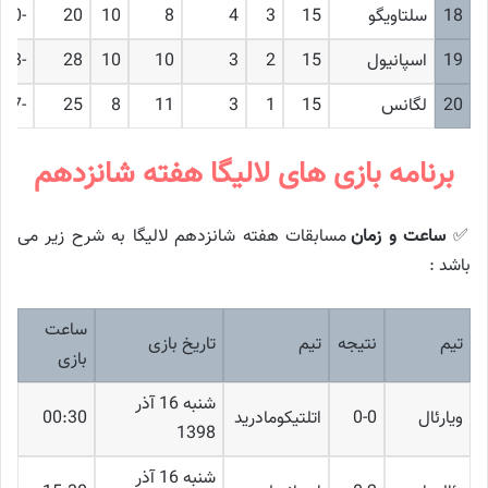
18
سلتاویگو
15
3
4
8
10
20
-10
19
اسپانیول
15
2
3
10
10
28
-18
20
لگانس
15
1
3
11
8
25
-17
برنامه بازی های لالیگا هفته شانزدهم
✅
ساعت و زمان
مسابقات هفته شانزدهم لالیگا به شرح زیر می
باشد :
ساعت
تیم
نتیجه
تیم
تاریخ بازی
بازی
شنبه 16 آذر
ویارئال
0-0
اتلتیکومادرید
00:30
1398
شنبه 16 آذر