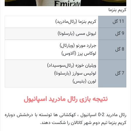
کریم بنزما
11 گل
کریم بنزما (رئال‌مادرید)
9 گل
لیونل مسی (بارسلونا)
جرارد مورنو (ویارئال)
8 گل
لوکاس پرز (آلاوس)
ویلیان خوزه (رئال‌سوسیداد)
7 گل
لوئیس سوارز (بارسلونا)
لورن (بتیس)
نتیجه بازی رئال مادرید اسپانیول
رئال مادرید 2-0 اسپانیول ، کهکشانی ها تونسته با درخشش دوباره
کریم بنزما تیم دوم شهر کاتالان را شکست دهند.