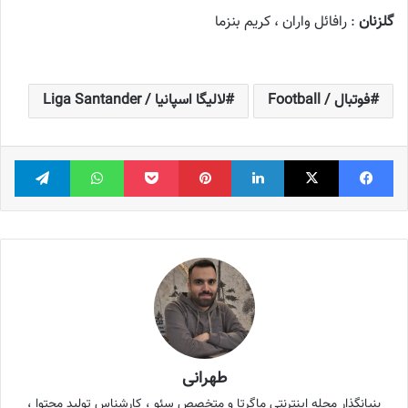
گلزنان
: رافائل واران ، کریم بنزما
فوتبال / Football
لالیگا اسپانیا / Liga Santander
فیس بوک
X
لینکدین
‫پین‌ترست
پاکت
واتس آپ
تلگر
طهرانی
بنیانگذار مجله اینترنتی ماگرتا و متخصص سئو ، کارشناس تولید محتوا ،