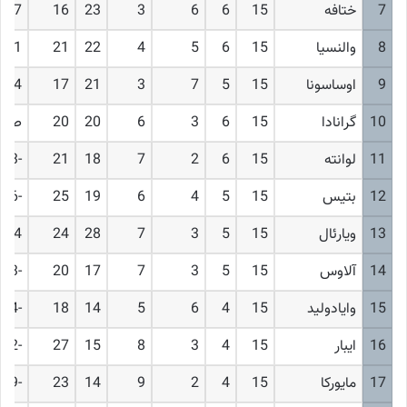
7
ختافه
15
6
6
3
23
16
7
8
والنسیا
15
6
5
4
22
21
1
9
اوساسونا
15
5
7
3
21
17
4
10
گرانادا
15
6
3
6
20
20
صفر
11
لوانته
15
6
2
7
18
21
-3
12
بتیس
15
5
4
6
19
25
-6
13
ویارئال
15
5
3
7
28
24
4
14
آلاوس
15
5
3
7
17
20
-3
15
وایادولید
15
4
6
5
14
18
-4
16
ایبار
15
4
3
8
15
27
-12
17
مایورکا
15
4
2
9
14
23
-9