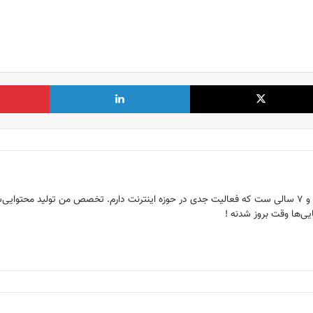
X
لینکدین
هم‌بنیانگذار ماگرتا ، عاشق دنیای وب و ۷ سالی ست که فعالیت جدی در حوزه اینترنت دارم. تخصص م
ی‌ها وقت بروز شدنه !