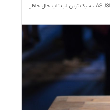
شرکت ایسوس در جریان نمایشگاه ایفا 2019 از لپ تاپ لپ تاپ ایسوس پرو بی 9 - ASUSPRO B9 ، سبک ترین لپ تاپ حال حاظر