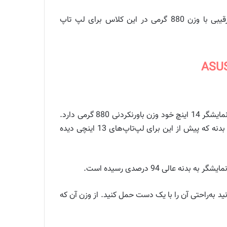
لپ تاپ جدید ایسوس تمام این ویژگی ها را دارا می باشد و یک ابزار عالی در همه حالات برای کاربران می باشد و هیچ رقیبی با وزن 880 گرمی در این کلاس برای لپ تاپ
لپ‌تاپ ASUSPRO B9 که در نمایشگاه IFA 2019 و در غرفه ایسوس پیش روی کاربران و خبرنگاران قرار خواهد گرفت با وجود نمایشگر 14 اینچ خود وزن باورنکردنی 880 گرمی دارد.
در واقع تیم طراحی و مهندسین ایسوس با اثری هنرمندانه ترتیبی را اتخاذ کرده‌اند که بتوان یک لپ‌تاپ 14 اینچی را در دل یک بدنه که پیش از این برای لپ‌تاپ‌های 13 اینچی دیده
لی 94 درصدی رسیده است.
ید به‌راحتی آن را با یک دست حمل کنید. از وزن آن که