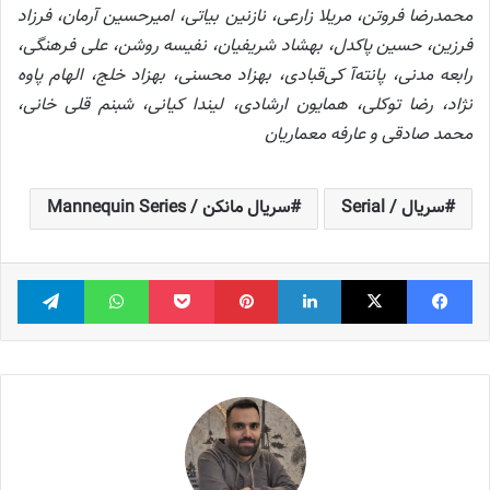
محمدرضا فروتن، مریلا زارعی، نازنین بیاتی، امیرحسین آرمان، فرزاد
فرزین، حسین پاکدل، بهشاد شریفیان، نفیسه روشن، علی فرهنگی،
رابعه مدنی، پانته‌آ کی‌قبادی، بهزاد محسنی، بهزاد خلج، الهام پاوه
نژاد، رضا توکلی، همایون ارشادی، لیندا کیانی، شبنم قلی خانی،
محمد صادقی و عارفه معماریان
سریال / Serial
سریال مانکن / Mannequin Series
فیس بوک
X
لینکدین
‫پین‌ترست
پاکت
واتس آپ
تلگر