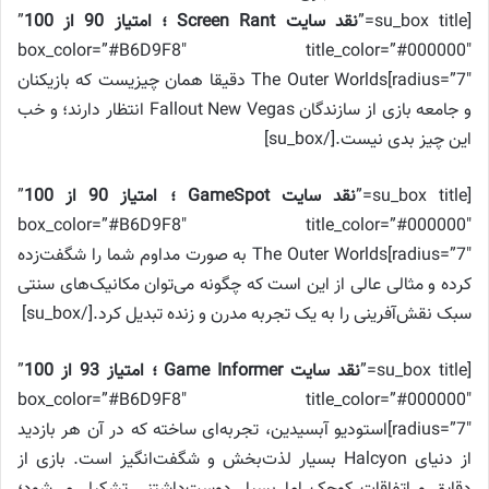
[su_box title=”
نقد سایت
Screen Rant
؛ امتیاز 90 از 100
”
box_color=”#B6D9F8″ title_color=”#000000″
radius=”7″]The Outer Worlds دقیقا همان چیزیست که بازیکنان
و جامعه بازی از سازندگان Fallout New Vegas انتظار دارند؛ و خب
این چیز بدی نیست.[/su_box]
[su_box title=”
نقد سایت
GameSpot
؛ امتیاز 90 از 100
”
box_color=”#B6D9F8″ title_color=”#000000″
radius=”7″]The Outer Worlds به صورت مداوم شما را شگفت‌زده
کرده و مثالی عالی از این است که چگونه می‌توان مکانیک‌های سنتی
سبک نقش‌آفرینی را به یک تجربه مدرن و زنده تبدیل کرد.[/su_box]
[su_box title=”
نقد سایت Game Informer ؛ امتیاز 93 از 100
”
box_color=”#B6D9F8″ title_color=”#000000″
radius=”7″]استودیو آبسیدین، تجربه‌ای ساخته که در آن هر بازدید
از دنیای Halcyon بسیار لذت‌بخش و شگفت‌انگیز است. بازی از