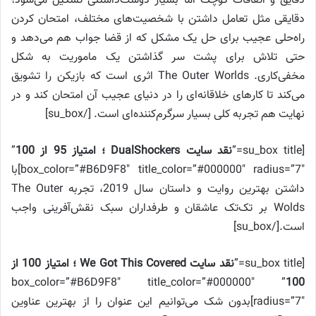
دقایق و اتفاقات کوچک اما بسیار دوست‌داشتنی تشکیل می‌شود؛
دقایقی مثل تعامل داشتن با شخصیت‌های مختلف، امتحان کردن
راه‌حلی عجیب برای حل یک مشکل که از قضا جواب هم می‌دهد و
حتی تلاش برای پشت سر گذاشتن یک ماموریت به شکل
مخفی‌کاری. The Outer Worlds اثری است که بازیکن را تشویق
می‌کند تا کار‌های خلاقانه‌ای را در دنیای عجیب آن امتحان کند و در
نهایت هم تجربه کلی بسیار سرگرم‌کننده‌ای است. [/su_box]
[su_box title=”
نقد سایت
DualShockers
؛ امتیاز 95 از 100
”
box_color=”#B6D9F8″ title_color=”#000000″ radius=”7″]با
داشتن بهترین روایت و داستان سال 2019، تجربه The Outer
Wolds بر تک‌تک عاشقان و طرفداران سبک نقش‌آفرینی واجب
است.[/su_box]
[su_box title=”
نقد سایت
We Got This Covered
؛ امتیاز 100 از
” box_color=”#B6D9F8″ title_color=”#000000″
100
radius=”7″]بدون شک می‌توانیم این عنوان را از بهترین عناوین