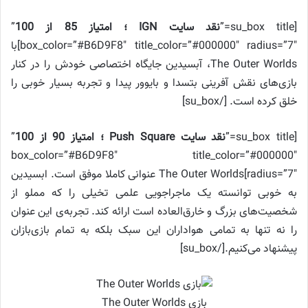
[su_box title=”
نقد سایت
IGN
؛ امتیاز 85 از 100
”
box_color=”#B6D9F8″ title_color=”#000000″ radius=”7″]با
The Outer Worlds، آبسیدین جایگاه اختصاصی خودش را در کنار
بازی‌های نقش آفرینی بتسدا و بایوور پیدا و تجربه بسیار خوبی را
خلق کرده است. [/su_box]
[su_box title=”
نقد سایت
Push Square
؛ امتیاز 90 از 100
”
box_color=”#B6D9F8″ title_color=”#000000″
radius=”7″]The Outer Worlds عنوانی کاملا موفق است. ابسیدین
به خوبی توانسته یک ماجراجویی علمی تخیلی را که مملو از
شخصیت‌های بزرگ و خارق‌العاده است ارائه کند. تجربه‌ی این عنوان
را نه تنها به تمامی هواداران این سبک بلکه به تمام بازی‌بازان
پیشنهاد می‌کنیم.[/su_box]
بازی The Outer Worlds