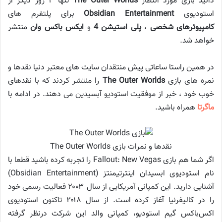
دانید بازی مورد انتظار
The Outer Worlds
تنها ۳ روز دیگر از
استودیوی
Obsidian Entertainment
برای پلتفرم های
کامپیوترهای شخصی
،
پلی استیشن 4
و
ایکس باکس وان
منتشر
خواهد شد.
در همین راستا ساعاتی پیش منتقدان سایت های معتبر دنیا نقدها و
نمره های بازی
The Outer Worlds
را منتشر کردند که با نقدهای
خوب خود ، خبر از موفقیت استودیو آبسیدین می دهند. در ادامه با
ماگرتا
همراه باشید.
نقدها و نمرات بازی The Outer Worlds
اگر شما هم بازی Fallout: New Vegas را تجربه کرده باشید قطعا با
نام استودیوی ابسیدان اینترتیمنتز (Obsidian Entertainment)
آشنایی دارید. این کمپانی آمریکایی از سال ۲۰۰۳ فعالیت رسمی خود
را در کالیفرنیا آغاز کرده است. از سال ۲۰۱۸ تاکنون استودیوی
اکس‌باکس گیم استودیو، کمپانی والد این شرکت درنظر گرفته