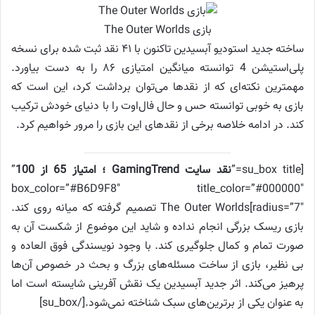
بازی The Outer Worlds
ساخته جدید استودیو آبسیدین تاکنون با ۴۱ نقد ثبت شده برای نسخه
پلی‌استیشن 4 توانسته میانگین امتیازی ۸۶ را به دست بیاورد.
مهمترین نکته‌ای که از نقدها می‌توان برداشت کرد، این است که
بازی به خوبی توانسته حس و حال فال‌اوت را با دنیای خودش ترکیب
کند. در ادامه خلاصه برخی از نقدهای این بازی را مرور خواهیم کرد.
[su_box title=”
نقد سایت GamingTrend ؛ امتیاز 65 از 100
”
box_color=”#B6D9F8″ title_color=”#000000″
radius=”7″]The Outer Worlds تصمیم گرفته که میانه روی کند.
بازی ریسک بزرگی انجام نداده و شاید این موضوع از شکست آن به
صورت تمام و کمال جلوگیری کند. با وجود نویسندگی فوق العاده و
بی نظیر، بازی از ساخت مسئله‌های بزرگ و بحث در خصوص آن‌ها
پرهیز می‌کند. اثر جدید آبسیدین یک نقش آفرینی شایسته است اما
به عنوان یکی از برترین‌های سبک شناخته نمی‌شود.[/su_box]