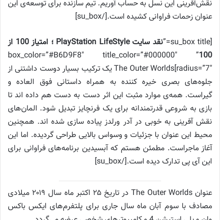
نقش‌آفرینی این نسل به حساب آوریم. تیم سازنده برای توسعه‌ی این
عنوان زحمات فراوانی کشیده است.[/su_box]
[su_box title=”
نقد سایت
PlayStation LifeStyle
؛ امتیاز 100 از
” box_color=”#B6D9F8″ title_color=”#000000″
100
radius=”7″]The Outer Worlds یک ترکیب بسیار دوست داشتنی از
جلوه‌های بصری خیره کننده به همراه داستانی فوق العاده و
گیراست. همه‌ی موارد مثبت این اثر دست به دست هم داده اند تا
بازی به شروعی قدرتمندانه برای یک فرنچایز تبدیل شود. المان‌های
نقش آفرینی به خوبی در آدر ورلدز پیاده سازی شده اند. همچنین
محیط این عنوان با جزئیات و وسواس بالایی طراحی گردیده. اما این
آغاز ماجراست. مطمئن هستم که آبسیدین برنامه‌های فراوانی برای
این آی پی تدارک دیده است.[/su_box]
عنوان The Outer Worlds در تاریخ ۲۵ اکتبر ماه سال ۲۰۱۹ میلادی
مصادف با سوم آبان ماه سال جاری برای پلتفرم‌های ایکس باکس
وان و پلی استیشن 4 و کامپیوتر‌های شخصی عرضه می‌گردد.