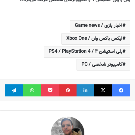
اخبار بازی / Game news
ایکس باکس وان / Xbox One
پلی استیشن ۴ / PS4 / PlayStation 4
کامپیوتر شخصی / PC
فیس بوک
X
لینکدین
‫پین‌ترست
پاکت
واتس آپ
تلگر