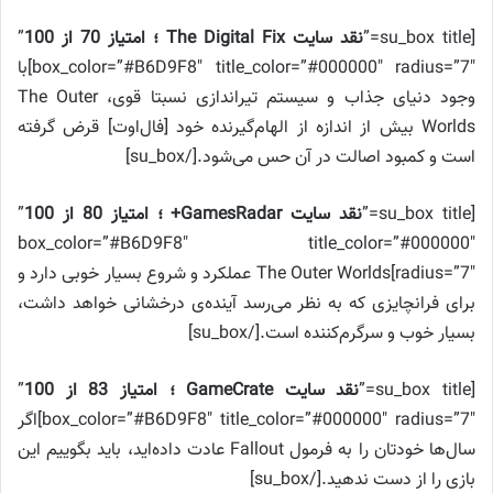
[su_box title=”
نقد سایت The Digital Fix ؛ امتیاز 70 از 100
”
box_color=”#B6D9F8″ title_color=”#000000″ radius=”7″]با
وجود دنیای جذاب و سیستم تیراندازی نسبتا قوی، The Outer
Worlds بیش از اندازه از الهام‌گیرنده خود [فال‌اوت] قرض گرفته
است و کمبود اصالت در آن حس می‌شود.[/su_box]
[su_box title=”
نقد سایت
GamesRadar+
؛ امتیاز 80 از 100
”
box_color=”#B6D9F8″ title_color=”#000000″
radius=”7″]The Outer Worlds عملکرد و شروع بسیار خوبی دارد و
برای فرانچایزی که به نظر می‌رسد آینده‌ی درخشانی خواهد داشت،
بسیار خوب و سرگرم‌کننده است.[/su_box]
[su_box title=”
نقد سایت
GameCrate
؛ امتیاز 83 از 100
”
box_color=”#B6D9F8″ title_color=”#000000″ radius=”7″]اگر
سال‌ها خودتان را به فرمول Fallout عادت داده‌اید، باید بگوییم این
بازی را از دست ندهید.[/su_box]