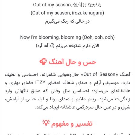
Out of my season, 色付けながら
(Out of my season, irozukenagara)
در حالی که رنگ می‌گیرم
Now I’m blooming, blooming (Ooh, ooh, ooh)
الان دارم شکوفه می‌زنم (آه آه، آره)
حس و حال آهنگ 🎧
آهنگ «Out of Season» حال‌و‌هوایی شاعرانه، احساسی و لطیف
دارد. موسیقی آرام و صدای شفاف اعضای ITZY فضای بهاری و
عاشقانه‌ای می‌سازد؛ احساسی مثل وقتی که عشق ناگهانی وارد
زندگی‌ت می‌شود. ریتم ملایم و صدای یونا و لیا، حسی از آرامش،
شوق و در عین حال سردرگمی عاشقانه ایجاد می‌کند.
تفسیر و مفهوم 💡