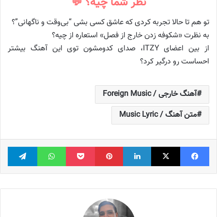
نظر شما چیه؟ 💬
تو هم تا حالا تجربه کردی که عاشق کسی بشی “بی‌وقت و ناگهانی”؟
به نظرت «شکوفه زدن خارج از فصل» استعاره از چیه؟
از بین اعضای ITZY، صدای کدومشون توی این آهنگ بیشتر
احساست رو درگیر کرد؟
آهنگ خارجی / Foreign Music
متن آهنگ / Music Lyric
فیس بوک
X
لینکدین
‫پین‌ترست
پاکت
واتس آپ
تلگر