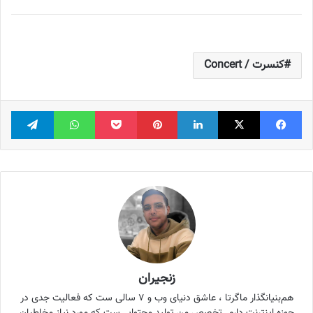
کنسرت / Concert
فیس بوک
X
لینکدین
‫پین‌ترست
پاکت
واتس آپ
تلگر
زنجیران
هم‌بنیانگذار ماگرتا ، عاشق دنیای وب و ۷ سالی ست که فعالیت جدی در
حوزه اینترنت دارم. تخصص من تولید محتوایی‌ست که مورد نیاز مخاطبان