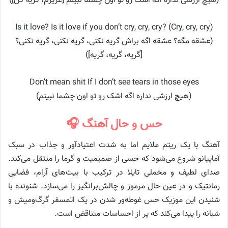
(هیچ ارزشی نداره اگه اشک رو تو اون چشما نبینم [عزیزم، گریه کن])
Is it love? Is it love if you don’t cry, cry, cry? (Cry, cry, cry)
(عشقه مگه؟ عشقه اگه براش گریه نکنی، گریه نکنی، گریه نکنی؟
[گریه، گریه، گریه])
Don’t mean shit If I don’t see tears in those eyes
(هیچ ارزشی نداره اگه اشک رو تو اون چشما نبینم)
حس و حال آهنگ 🎧
آهنگ با یک ریتم ملایم اما به شدت اعتیادآور و جذاب در سبک
آماپیانو شروع می‌شود که حسی از صمیمیت و گرما را منتقل می‌کند.
صدای لطیف و مخملی تایلا در ترکیب با بیت‌های آرام، فضایی
رمانتیک و در عین حال مرموز و چالش‌برانگیز را می‌سازد. شنونده با
شنیدن این موزیک حس غوطه‌ور شدن در یک اتمسفر گرگ‌ومیش و
شبانه را پیدا می‌کند که پر از احساسات متناقض است.