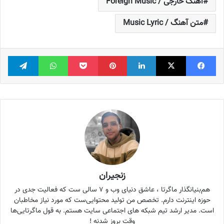
آهنگ خارجی / Foreign Music
متن آهنگ / Music Lyric
فیس بوک
X
لینکدین
‫پین‌ترست
پاکت
واتس آپ
تلگر
زنجیران
هم‌بنیانگذار ماگرتا ، عاشق دنیای وب و ۷ سالی ست که فعالیت جدی در
حوزه اینترنت دارم. تخصص من تولید محتوایی‌ست که مورد نیاز مخاطبان
است. مدیر ارشد تیم شبکه های اجتماعی سایت هستم. به قول ماگرتایی‌ها
وقت بروز شدنه !