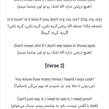
Don’t mean shit If I don’t see tears in those eyes
(هیچ ارزشی نداره اگه اشک رو تو اون چشما نبینم)
Is it love? Is it love if you don’t cry, cry, cry? (Cry, cry, cry)
(عشقه مگه؟ عشقه اگه براش گریه نکنی، گریه نکنی، گریه نکنی؟
[گریه، گریه، گریه])
Don’t mean shit If I don’t see tears in those eyes
(هیچ ارزشی نداره اگه اشک رو تو اون چشما نبینم)
[Verse 2]
You know how many times I heard I was cute?
(می‌دونی تا حالا چند بار شنیدم که بهم می‌گن بانمکم؟)
Can’t just say it, I need to see it, I need proof
(فقط با گفتن نیست، باید به چشمم ببینم، مدرک می‌خوام)