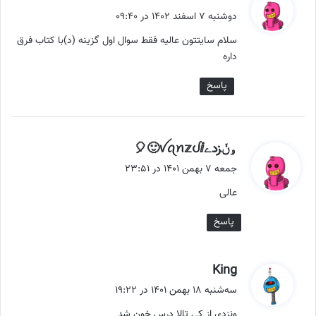
ف
دوشنبه ۷ اسفند ۱۴۰۲ در ۰۹:۴۰
ت
سلام سایتتون عالیه فقط سوال اول گزینه (د)با کتاب فرق
:
داره
پاسخ
گ
ۅݩزدےꪜꪖꪀ𝕫ᦔⅈ🙂🎈
ف
جمعه ۷ بهمن ۱۴۰۱ در ۲۳:۵۱
ت
عالی
:
پاسخ
گ
King
ف
سه‌شنبه ۱۸ بهمن ۱۴۰۱ در ۱۹:۲۲
ت
ونزدی از کی تالا درس خون شد