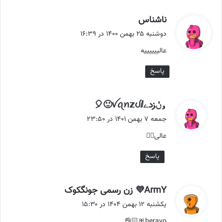
گ
ناشناس
ف
دوشنبه ۲۵ بهمن ۱۴۰۰ در ۱۶:۳۹
ت
عالییییییه
:
پاسخ
گ
ۅݩزدےꪜꪖꪀ𝕫ᦔⅈ🙂🎈
ف
جمعه ۷ بهمن ۱۴۰۱ در ۲۳:۵۰
ت
عالی👌🏻
:
پاسخ
گ
ArmY💜 زن رسمی جونگکوک
ف
یکشنبه ۱۲ بهمن ۱۴۰۴ در ۱۵:۳۰
ت
beravo🎀👌🏻