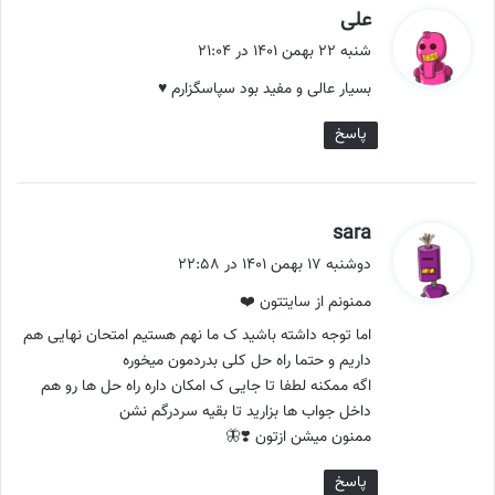
گ
علی
ف
شنبه ۲۲ بهمن ۱۴۰۱ در ۲۱:۰۴
ت
بسیار عالی و مفید بود سپاسگزارم ♥️
:
پاسخ
گ
sara
ف
دوشنبه ۱۷ بهمن ۱۴۰۱ در ۲۲:۵۸
ت
ممنونم از سایتتون ❤️
:
اما توجه داشته باشید ک ما نهم هستیم امتحان نهایی هم
داریم و حتما راه حل کلی بدردمون میخوره
اگه ممکنه لطفا تا جایی ک امکان داره راه حل ها رو هم
داخل جواب ها بزارید تا بقیه سردرگم نشن
ممنون میشن ازتون ❣️🦋
پاسخ