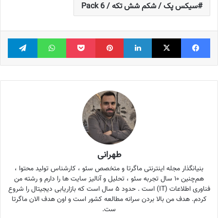
سیکس پک / شکم شش تکه / 6 Pack
فیس بوک
X
لینکدین
‫پین‌ترست
پاکت
واتس آپ
تلگر
طهرانی
بنیانگذار مجله اینترنتی ماگرتا و متخصص سئو ، کارشناس تولید محتوا ،
هم‌چنین ۱۰ سال تجربه سئو ، تحلیل و آنالیز سایت ها را دارم و رشته من
فناوری اطلاعات (IT) است . حدود ۵ سال است که بازاریابی دیجیتال را شروع
کردم. هدف من بالا بردن سرانه مطالعه کشور است و اون هدف الان ماگرتا
ست.