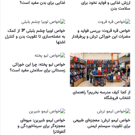
ارزش غذایی و فواید نخود برای
غذایی برای بدن مفید است؟
سلامت بدن
خواص قره قروت: بررسی فواید و
خواص لوبیا چشم بلبلی 🫘 از کمک
مضرات این خوراکی ترش و پرطرفدار
به عضله‌سازی تا تقویت بدن و کنترل
اشتها
خواص لبو پخته: چرا این خوراکی
زمستانی برای سلامتی مفید است؟
از کجا کیف مدرسه بخریم؟ راهنمای
انتخاب فروشگاه
خواص لیمو ترش: معجزه‌ای طبیعی
خواص لیمو شیرین: میوه‌ای
برای تقویت سیستم ایمنی
معجزه‌گر برای سرماخوردگی و
آنفولانزا