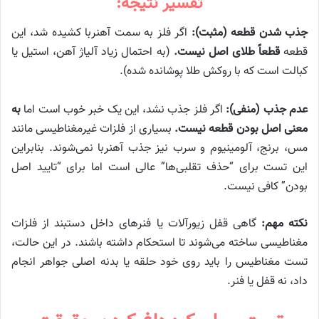
تفسیر نتیجه:
جذب شدن قطعه (مثبت):
اگر فلز به سمت آهنربا کشیده شد، این
قطعه
قطعاً طلای اصل نیست.
(به احتمال زیاد آلیاژ آهن، استیل یا
کبالت است که با روکش طلا پوشانده شده).
عدم جذب (منفی):
اگر فلز جذب نشد، این یک خبر خوب است اما
به
معنی اصل بودن قطعه نیست.
بسیاری از فلزات غیرمغناطیسی مانند
مس، برنج، آلومینیوم و سرب نیز جذب آهنربا نمی‌شوند. بنابراین
این تست برای “حذف تقلبی‌ها” عالی است اما برای “تایید اصل
بودن” کافی نیست.
نکته مهم:
گاهی قفل زیورآلات یا فنرهای داخل دستبند از فلزات
مغناطیسی ساخته می‌شوند تا استحکام داشته باشند. در این حالت،
تست مغناطیس را باید روی خود حلقه یا بدنه اصلی جواهر انجام
داد، نه قفل یا فنر.