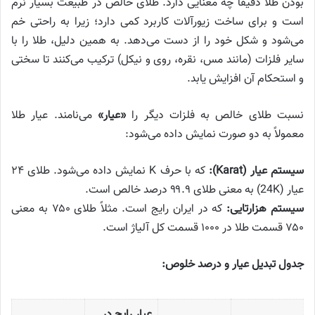
بودن طلا دقیقاً چه معنایی دارد. طلای خالص در طبیعت بسیار نرم
است و برای ساخت زیورآلات کاربرد کمی دارد؛ زیرا به راحتی خم
می‌شود و شکل خود را از دست می‌دهد. به همین دلیل، طلا را با
سایر فلزات (مانند مس، نقره، روی و نیکل) ترکیب می‌کنند تا سختی
و استحکام آن افزایش یابد.
نسبت طلای خالص به فلزات دیگر را
«عیار»
می‌نامند. عیار طلا
معمولاً به دو صورت نمایش داده می‌شود:
سیستم عیار (Karat):
که با حرف K نمایش داده می‌شود. طلای ۲۴
عیار (24K) به معنی طلای ۹۹.۹ درصد خالص است.
سیستم هزارتایی:
که در ایران رایج است. مثلاً طلای ۷۵۰ به معنی
۷۵۰ قسمت طلا در ۱۰۰۰ قسمت کل آلیاژ است.
جدول تبدیل عیار و درصد خلوص:
عیار رایج در