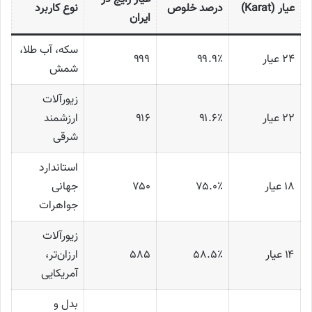
عیار (Karat)
درصد خلوص
نوع کاربرد
ایران
سکه، آب طلا،
۲۴ عیار
۹۹.۹٪
۹۹۹
شمش
زیورآلات
۲۲ عیار
۹۱.۶٪
۹۱۶
ارزشمند
شرقی
استاندارد
۱۸ عیار
۷۵.۰٪
۷۵۰
جهانی
جواهرات
زیورآلات
۱۴ عیار
۵۸.۵٪
۵۸۵
ارزان‌تر،
آمریکایی
بدل و