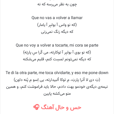
چون به نظر می‌رسه که نه
Que no vas a volver a llamar
(که نو واس آ بولبِر آ یامار)
که دیگه زنگ نمی‌زنی
Que no voy a volver a tocarte, mi cora se parte
(که نو بوی آ بولبِر آ توکارته، می کُرا سِ پارتِه)
که دیگه نمی‌تونم لمسِت کنم، قلبم می‌شکنه
Te di la otra parte, me toca olvidarte, y eso me pone down
(تِ دی لا اُترا پارتِ، مِ توکا اُلبیدارته، یی اِسو مِ پُنه داون)
نیمه‌ی دیگه‌ی خودمو بهت دادم، حالا باید فراموشت کنم، و همین
منو می‌کشه پایین
حس و حال آهنگ 🎧