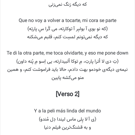
که دیگه زنگ نمی‌زنی
Que no voy a volver a tocarte, mi cora se parte
(که نو بوی آ بولبِر آ توکارته، می کُرا سِ پارتِه)
که دیگه نمی‌تونم لمسِت کنم، قلبم می‌شکنه
Te di la otra parte, me toca olvidarte, y eso me pone down
(تِ دی لا اُترا پارتِ، مِ توکا اُلبیدارته، یی اِسو مِ پُنه داون)
نیمه‌ی دیگه‌ی خودمو بهت دادم، حالا باید فراموشت کنم، و همین
منو می‌کشه پایین
[Verso 2]
Y a la peli más linda del mundo
(ی آ لا پِلی ماس لیندا دِل مُندو)
و به قشنگ‌ترین فیلم دنیا