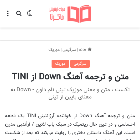
تغییر پوسته
منو
جستجو ب
خانه
|
سرگرمی
|
موزیک
سرگرمی
موزیک
متن و ترجمه آهنگ Down از TINI
تکست ، متن و معنی موزیک تینی نام داون - Down به
معنای پایین از تینی
متن و ترجمه آهنگ Down از خواننده آرژانتینی TINI یک قطعه
احساسی و در عین حال ریتمیک در سبک پاپ لاتین / آر‌اَند‌بی مدرن
است. این آهنگ داستان دختری را روایت می‌کند که بعد از شکست