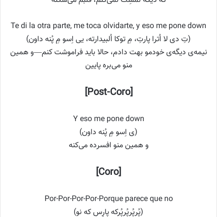
که دیگه لمسِت نمی‌کنم، قلبم می‌شکنه
Te di la otra parte, me toca olvidarte, y eso me pone down
(تِ دی لا اُترا پارتِ، مِ توکا اُلبیدارته، یی اِسو مِ پُنه داون)
نیمه‌ی دیگه‌ی خودمو بهت دادم، حالا باید فراموشت کنم—و همین
منو می‌بره پایین
[Post-Coro]
Y eso me pone down
(ی اِسو مِ پُنه داون)
و همین منو افسرده می‌کنه
[Coro]
Por-Por-Por-Por-Porque parece que no
(پُر‌پُر‌پُر‌پُر‌که پارِسِ که نو)