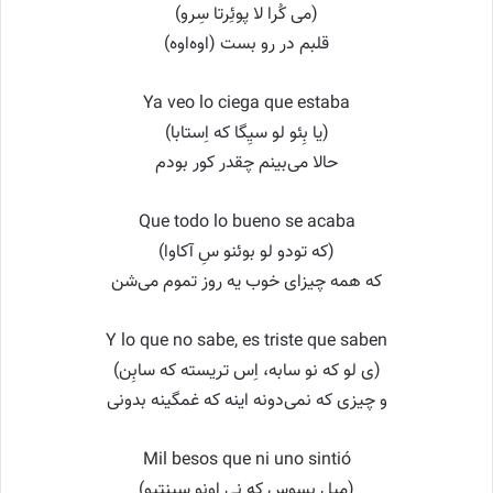
(می کُرا لا پوئِرتا سِرو)
قلبم در رو بست (اوه‌اوه)
Ya veo lo ciega que estaba
(یا بِئو لو سیِگا که اِستابا)
حالا می‌بینم چقدر کور بودم
Que todo lo bueno se acaba
(که تودو لو بوئنو سِ آکاوا)
که همه چیزای خوب یه روز تموم می‌شن
Y lo que no sabe, es triste que saben
(ی لو که نو سابه، اِس تریسته که سابِن)
و چیزی که نمی‌دونه اینه که غمگینه بدونی
Mil besos que ni uno sintió
(میل بِسوس که نی اونو سینتیو)