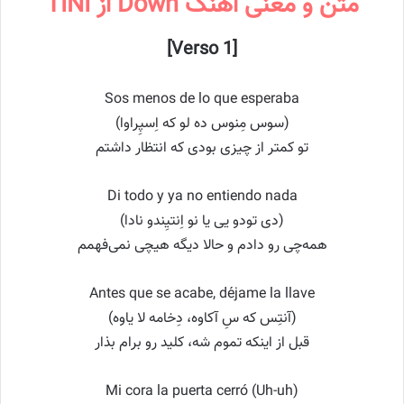
متن و معنی اهنگ Down از TINI
[Verso 1]
Sos menos de lo que esperaba
(سوس مِنوس ده لو که اِسپِراوا)
تو کمتر از چیزی بودی که انتظار داشتم
Di todo y ya no entiendo nada
(دی تودو یی یا نو اِنتیِندو نادا)
همه‌چی رو دادم و حالا دیگه هیچی نمی‌فهمم
Antes que se acabe, déjame la llave
(آنتِس که سِ آکاوه، دِخامه لا یاوه)
قبل از اینکه تموم شه، کلید رو برام بذار
Mi cora la puerta cerró (Uh-uh)