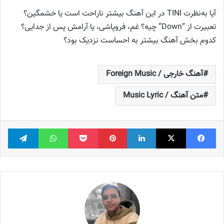
آیا به‌نظرت TINI در این آهنگ بیشتر ناراحت است یا خشمگین؟
تعبیرت از “Down” چیه؟ غم، فروپاشی، یا آرامش پس از جدایی؟
کدوم بخش آهنگ بیشتر به احساست نزدیک بود؟
آهنگ خارجی / Foreign Music
متن آهنگ / Music Lyric
فیس بوک
X
لینکدین
‫پین‌ترست
پاکت
واتس آپ
تلگر