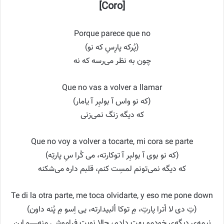
[Coro]
Porque parece que no
(پُرکه پارِسِ که نو)
چون به نظر می‌رسه که نه
Que no vas a volver a llamar
(که نو واس آ بولبِر آ یامار)
که دیگه زنگ نمی‌زنی
Que no voy a volver a tocarte, mi cora se parte
(که نو بوی آ بولبِر آ توکارته، می کُرا سِ پارتِه)
که دیگه نمی‌تونم لمسِت کنم، قلبم داره می‌شکنه
Te di la otra parte, me toca olvidarte, y eso me pone down
(تِ دی لا اُترا پارتِ، مِ توکا اُلبیدارته، یی اِسو مِ پُنه داون)
نیمه‌ی دیگه‌ی خودمو بهت دادم، حالا نوبتِ فراموشی منه—و این