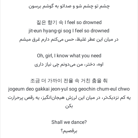
چشم تو چشم شو و صداتو به گوشم برسون
짙은 향기 속 I feel so drowned
jit-eun hyang-gi sog I feel so drowned
در میان این عطر غلیظ، حس می‌کنم دارم غرق میشم
Oh, girl, I know what you need
اوه، دختر، من می‌دونم چی نیاز داری
조금 더 가까이 전율 속 거친 춤을 춰
jogeum deo gakkai jeon-yul sog geochin chum-eul chwo
یه کم نزدیک‌تر، در میان این لرزش هیجان‌انگیز، یه رقص پرحرارت
بکن
Shall we dance?
برقصیم؟