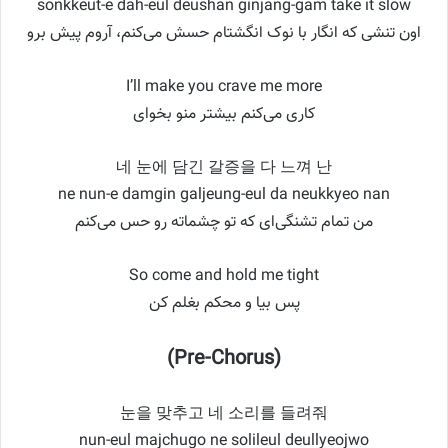
sonkkeut-e dah-eul deushan ginjang-gam take it slow
اون تنشی که انگار با نوک انگشتام حسش می‌کنم، آروم پیش برو
I’ll make you crave me more
کاری می‌کنم بیشتر منو بخوای
네 눈에 담긴 갈증을 다 느껴 난
ne nun-e damgin galjeung-eul da neukkyeo nan
من تمام تشنگی‌ای که تو چشماته رو حس می‌کنم
So come and hold me tight
پس بیا و محکم بغلم کن
(Pre-Chorus)
눈을 맞추고 네 소리를 들려줘
nun-eul majchugo ne solileul deullyeojwo