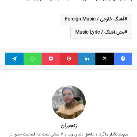
آهنگ خارجی / Foreign Music
متن آهنگ / Music Lyric
فیس بوک
X
لینکدین
‫پین‌ترست
پاکت
واتس آپ
تلگر
زنجیران
هم‌بنیانگذار ماگرتا ، عاشق دنیای وب و ۷ سالی ست که فعالیت جدی در