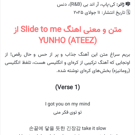
🎼 ژانر:
کی-پاپ، آر اند بی (R&B)، دنس
🗓️ تاریخ انتشار: ۱۱ جولای ۲۰۲۵
متن و معنی اهنگ Slide to me از
YUNHO (ATEEZ)
بریم سراغ متن این آهنگ جذاب و پر از حس و حال رقص! از
اونجایی که آهنگ ترکیبی از کره‌ای و انگلیسی هست، تلفظ انگلیسی
(رومانیزه) بخش‌های کره‌ای نوشته شده.
(Verse 1)
I got you on my mind
تو توی فکر منی
손끝에 닿을 듯한 긴장감 take it slow