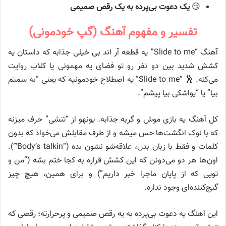
😏
یک دعوت بی‌پرده به یک رقص صمیمی
تفسیر و مفهوم آهنگ (گپ خودمونی)
آهنگ “Slide to me” یه قطعه آر اند بی خیلی جذابه که داستان یه
کشش شدید بین دو نفر رو تو فضای یه مهمونی یا کلاب روایت
می‌کنه. 🕺 “Slide to me” یه اصطلاح خودمونیه که یعنی “به سمتم
بیا” یا “یواشکی بیا پیشم”.
کل آهنگ یه بازی موش و گربه جذابه. یونهو از “تنشی” حرف میزنه
که با نوک انگشت‌ها حس میشه و از طرف مقابلش می‌خواد که بدون
کلمات و فقط با زبان بدن، علاقه‌شو نشون بده (“Body’s talkin'”).
اون‌ها هر دو می‌دونن که این کشش قراره به کجا ختم بشه (“من و
تویی که از پایان ماجرا خبر داریم”) و برای همین، هیچ چیز
گیج‌کننده‌ای وجود نداره.
این آهنگ یه دعوت بی‌پرده به یه رقص صمیمی و پرحرارته؛ رقصی که