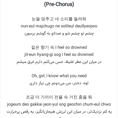
(Pre-Chorus)
눈을 맞추고 네 소리를 들려줘
nun-eul majchugo ne solileul deullyeojwo
چشم تو چشم شو و صداتو به گوشم برسون
짙은 향기 속 I feel so drowned
jit-eun hyang-gi sog I feel so drowned
در میان این عطر غلیظ، حس می‌کنم دارم غرق میشم
Oh, girl, I know what you need
اوه، دختر، من می‌دونم چی نیاز داری
조금 더 가까이 전율 속 거친 춤을 춰
jogeum deo gakkai jeon-yul sog geochin chum-eul chwo
یه کم نزدیک‌تر، در میان این لرزش هیجان‌انگیز، یه رقص پرحرارت