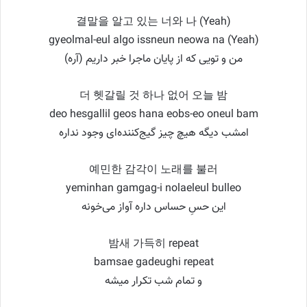
결말을 알고 있는 너와 나 (Yeah)
gyeolmal-eul algo issneun neowa na (Yeah)
من و تویی که از پایان ماجرا خبر داریم (آره)
더 헷갈릴 것 하나 없어 오늘 밤
deo hesgallil geos hana eobs-eo oneul bam
امشب دیگه هیچ چیز گیج‌کننده‌ای وجود نداره
예민한 감각이 노래를 불러
yeminhan gamgag-i nolaeleul bulleo
این حسِ حساس داره آواز می‌خونه
밤새 가득히 repeat
bamsae gadeughi repeat
و تمام شب تکرار میشه