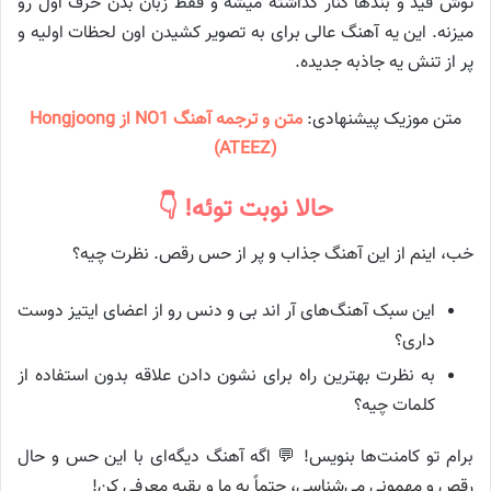
توش قید و بندها کنار گذاشته میشه و فقط زبان بدن حرف اول رو
میزنه. این یه آهنگ عالی برای به تصویر کشیدن اون لحظات اولیه و
پر از تنش یه جاذبه جدیده.
متن موزیک پیشنهادی:
متن و ترجمه آهنگ NO1 از Hongjoong
(ATEEZ)
حالا نوبت توئه! 👇
خب، اینم از این آهنگ جذاب و پر از حس رقص. نظرت چیه؟
این سبک آهنگ‌های آر اند بی و دنس رو از اعضای ایتیز دوست
داری؟
به نظرت بهترین راه برای نشون دادن علاقه بدون استفاده از
کلمات چیه؟
برام تو کامنت‌ها بنویس! 💬 اگه آهنگ دیگه‌ای با این حس و حال
رقص و مهمونی می‌شناسی، حتماً به ما و بقیه معرفی کن!