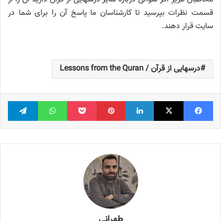
قسمت نظرات بپرسید تا کارشناسان ما پاسخ آن را برای شما در
سایت قرار دهند.
درسهایی از قرآن / Lessons from the Quran
فیس بوک
X
لینکدین
‫پین‌ترست
پاکت
واتس آپ
تلگر
طهرانی