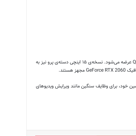
خانواده‌ی استودیوبوک چند عضو دیگر ۱۷ و ۱۵ اینچی هم دارد. StudioBook Pro 17 با کارت گرافیک Quadro RTX 3000 Max-Q عرضه می‌شود. نسخه‌ی ۱۵ اینچی دسته‌ی پرو نیز به
سین خود، برای وظایف سنگین مانند ویرایش ویدیوهای
‫پین‌ترست
پاکت