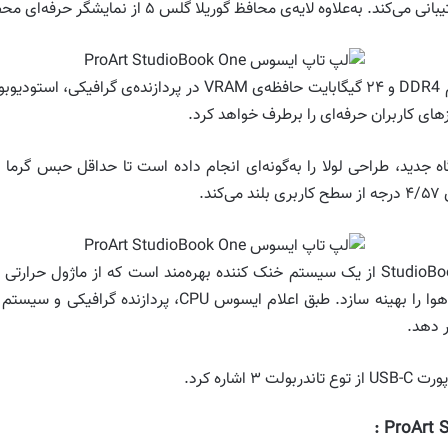
پردازنده‌ی Core i9 به‌علاوه‌ی ۶۴ گیگابایت حافظه‌ی رم DDR4 و ۲۴ گ
اه جدید، طراحی لولا را به‌گونه‌ای انجام داده است تا حداقل حبس گ
خود می‌گوید که StudioBook One از یک سیستم خنک کننده بهره‌مند است که از ما
فضاپیماها استفاده می‌کند تا ورودی و خروجی جریان هوا را به
ر دهد.
اره کرد.