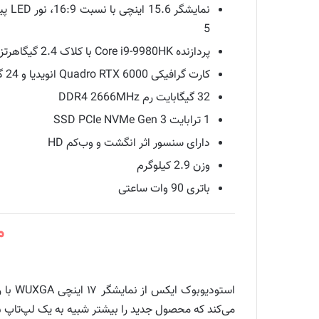
5
پردازنده Core i9-9980HK با کلاک 2.4 گیگاهرتز و توربو بوست تا 5.0 گیگاهرتز
کارت گرافیکی Quadro RTX 6000 انویدیا و 24 گیگابایت GDDR6 VRAM
32 گیگابایت رم DDR4 2666MHz
1 ترابایت SSD PCIe NVMe Gen 3
دارای سنسور اثر انگشت و وب‌کم HD
وزن 2.9 کیلوگرم
باتری 90 وات ساعتی
م
می‌کند که محصول جدید را بیشتر شبیه به یک لپ‌تاپ ۱۵ اینچی نشان می‌دهد.