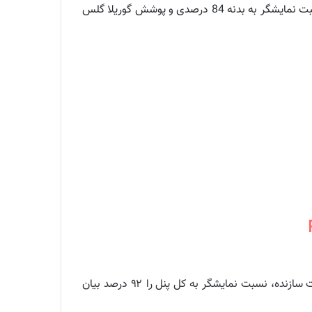
نمایشگر 15.6 اینچی با نسبت 16:9، نور LED پیش‌زمینه، رزولوشن 3840×2160 پیکسل، نرخ به‌روزرسانی 120 هرتز، نسبت نمایشگر به بدنه 84 درصدی و پوشش گوریلا گلس
استودیوبوک ایکس از نمایشگر ۱۷ اینچی WUXGA با رزولوشن ۱۲۰۰ در ۱۹۲۰ پیکسل و نسبت تصویر ۱۶ در ۱۰ بهره می‌برد. شرکت سازنده، نسبت نمایشگر به کل پنل را ۹۲ درصد بیان