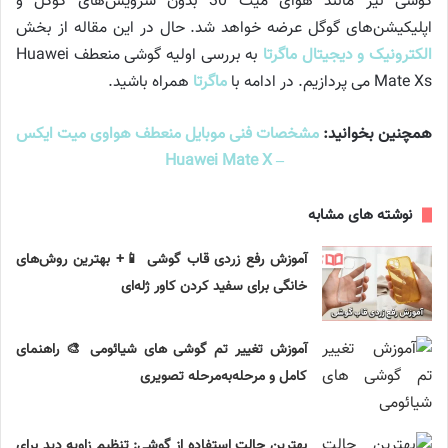
گوشی نیز مانند هوای میت 30 بدون سرویس‌های گوگل و
اپلیکیشن‌های گوگل عرضه خواهد شد. حال در این مقاله از بخش
الکترونیک و دیجیتال ماگرتا
به بررسی اولیه گوشی منعطف Huawei
Mate Xs می پردازیم. در ادامه با
ماگرتا
همراه باشید.
همچنین بخوانید:
مشخصات فنی موبایل منعطف هواوی میت ایکس
– Huawei Mate X
نوشته های مشابه
آموزش رفع زردی قاب گوشی 📱+ بهترین روش‌های
خانگی برای سفید کردن کاور ژله‌ای
آموزش تغییر تم گوشی های شیائومی 🎨 راهنمای
کامل و مرحله‌به‌مرحله تصویری
بهترین حالت استفاده از گوشی: تنظیم زاویه دید برای