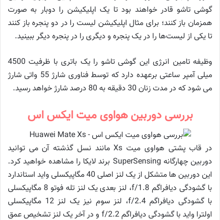
گوشی تاشو قادر خواهند بود تا یک اپلیکیشن را دوبار به صورت
همزمان باز کنند؛ برای مثال اپلیکیشن لیست را در دو پنجره باز کنند
تا یکی از لیست‌ها را در یک پنجره و دیگری را در پنجره دیگر ببینید.
وظیفه تامین انرژی این گوشی تاشو را یک باتری با ظرفیت 4500
میلی آمپر ساعتی برعهده دارد که توسط فناوری شارژ 55 واتی شارژ
می شود که در مدت زنان 30 دقیقه به 80 درصد شارژ خواهد رسید.
بررسی دوربین هواوی میت ایکس اس
در قاب پشتی هواوی میت Xs مانند نسل گذشته آن می توانید
دوربین چهارگانه SuperSensing برند لایکا را مشاهده خواهید کرد.
این دوربین ها متشکل از یک لنز اصلی 40 مگاپیکسلی واید استاندارد
با گشودگی دیافراگم f/1.8، لنز بعدی یک لنز تله فوتو 8 مگاپیکسلی
با گشودگی دیافراگم f/2.4، لنز سوم نیز یک لنز 12 مگاپیکسلی
اولترا واید با گشودگی دیافراگم f/2.2 و در آخر یک لنز تشخیص عمق