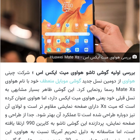
بررسی هواوی میت ایکس اس - Huawei Mate Xs
بررسی اولیه
گوشی تاشو هواوی میت ایکس اس ؛
شرکت چینی
هواوی
از دومین نسل جدید
گوشی موبایل منعطف
خود با نام هواوی
Mate Xs رسما رونمایی کرد. این گوشی ظاهر بسیار مشابهی به
نسل قبلی خود یعنی هواوی میت ایکس دارد، اما هواوی عنوان کرده
است که میت Xs دارای صفحه نمایشی مقاوم تر است و لولای آن
نیز دوباره طراحی شده است تا عملکرد آن بهتر شود. جدا از طراحی و
صفحه نمایش، پردازنده این گوشی تاشو به کایرین 990 ارتقا یافته
است، اما متاسفانه به دلیل تحریم آمریکا نسبت به هواوی، این