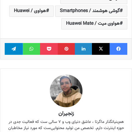
گوشی هوشمند / Smartphones
هواوی / Huawei
هواوی میت / Huawei Mate
فیس بوک
X
لینکدین
‫پین‌ترست
پاکت
واتس آپ
تلگر
زنجیران
هم‌بنیانگذار ماگرتا ، عاشق دنیای وب و ۷ سالی ست که فعالیت جدی در
حوزه اینترنت دارم. تخصص من تولید محتوایی‌ست که مورد نیاز مخاطبان