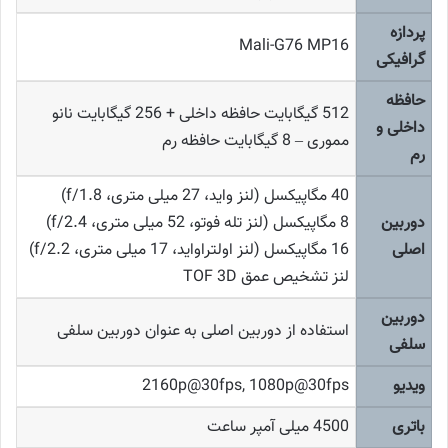
پردازه
Mali-G76 MP16
گرافیکی
حافظه
512 گیگابایت حافظه داخلی + 256 گیگابایت نانو
داخلی و
مموری – 8 گیگابایت حافظه رم
رم
40 مگاپیکسل (لنز واید، 27 میلی متری، f/1.8)
دوربین
8 مگاپیکسل (لنز تله فوتو، 52 میلی متری، f/2.4)
اصلی
16 مگاپیکسل (لنز اولتراواید، 17 میلی متری، f/2.2)
لنز تشخیص عمق TOF 3D
دوربین
استفاده از دوربین اصلی به عنوان دوربین سلفی
سلفی
ویدیو
2160p@30fps, 1080p@30fps
باتری
4500 میلی آمپر ساعت