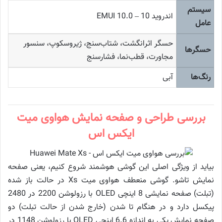
سیستم
اندروید 10 – EMUI 10.0
عامل
حسگر اثرانگشت، شتاب‌سنج، ژیروسکوپ، سنسور
حسگرها
مجاورت، قطب‌نما، فشارسنج
رنگ‌ها
آبی
بررسی طراحی و صفحه نمایش هواوی میت
ایکس اس
بیاید از ویژگی اصلی این گوشی هوشمند شروع کنیم، یعنی صفحه
نمایش تاشو. گوشی منعطف هواوی میت Xs در حالت باز شده
(تبلت) صفحه نمایشی 8 اینچی OLED با رزولوشن 2200 در 2480
پیکسل دارد و در هنگام تا شدن (خارج شدن از حالت تبلت) دو
صفحه نمایش یکی به اندازه 6.6 اینچی OLED با رزولوشن 1148 در