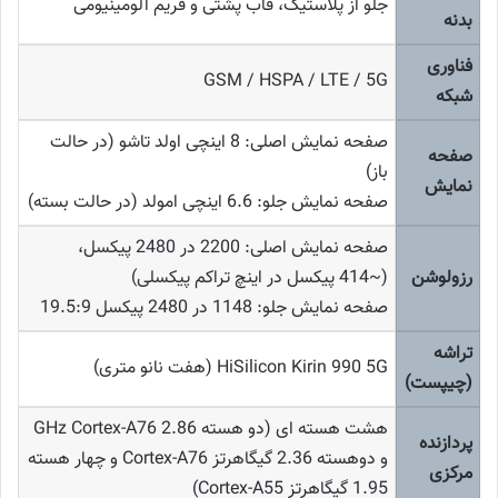
جلو از پلاستیک، قاب پشتی و فریم آلومینیومی
بدنه
فناوری
GSM / HSPA / LTE / 5G
شبکه
صفحه نمایش اصلی: 8 اینچی اولد تاشو (در حالت
صفحه
باز)
نمایش
صفحه نمایش جلو: 6.6 اینچی امولد (در حالت بسته)
صفحه نمایش اصلی: 2200 در 2480 پیکسل،
رزولوشن
(~414 پیکسل در اینچ تراکم پیکسلی)
صفحه نمایش جلو: 1148 در 2480 پیکسل 19.5:9
تراشه
HiSilicon Kirin 990 5G (هفت نانو متری)
(چیپست)
هشت هسته ای (دو هسته 2.86 GHz Cortex-A76
پردازنده
و دوهسته 2.36 گیگاهرتز Cortex-A76 و چهار هسته
مرکزی
1.95 گیگاهرتز Cortex-A55)