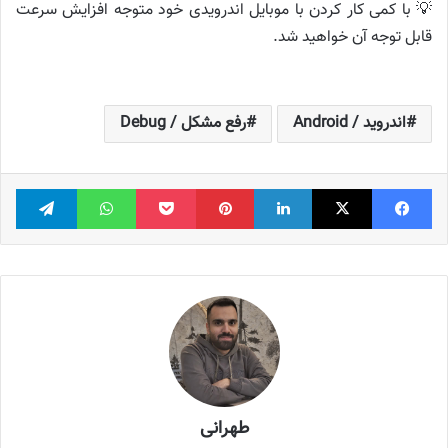
💡 با کمی کار کردن با موبایل اندرویدی خود متوجه افزایش سرعت
قابل توجه آن خواهید شد.
اندروید / Android
رفع مشکل / Debug
فیس بوک
X
لینکدین
‫پین‌ترست
پاکت
واتس آپ
تلگر
طهرانی