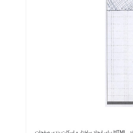
قالب طراحی شده روی فتوشاپ را به کدهای css و html تبدیل می کنیم. صفحات وب با کدنویسی HTML-CSS طراحی می شوند. HTML برای ایجاد ساختار و اسکلت بندی صفحات