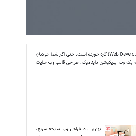
طراحی وبسایت به جنبه های بصری و قالب وب سایت مربوط می شود. طراحی وب (Web Design) با مفهوم توسعه وب (Web Development) گره خورده است. حتی اگر شما خودتان
چه یک وب اپلیکیشن داینامیک، طراحی قالب وب سایت
بهترین راه طراحی وب سایت: سریع،