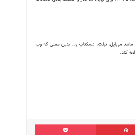
تمام دستگاه ها مانند موبایل، تبلت، دسکتاپ و… بدین معنی که وب
عه کند.
‫پین‌ترست
پاکت