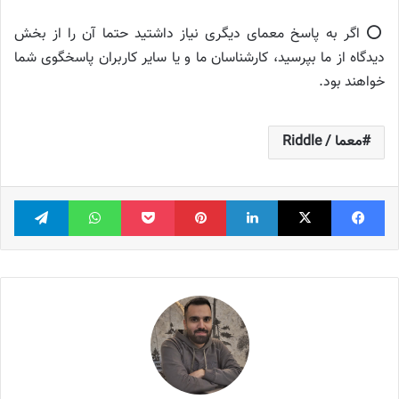
⭕️ اگر به پاسخ معمای دیگری نیاز داشتید حتما آن را از بخش
دیدگاه از ما بپرسید، کارشناسان ما و یا سایر کاربران پاسخگوی شما
خواهند بود.
معما / Riddle
فیس بوک
X
لینکدین
‫پین‌ترست
پاکت
واتس آپ
تلگر