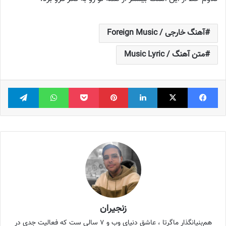
آهنگ خارجی / Foreign Music
متن آهنگ / Music Lyric
فیس بوک
X
لینکدین
‫پین‌ترست
پاکت
واتس آپ
تلگر
زنجیران
هم‌بنیانگذار ماگرتا ، عاشق دنیای وب و ۷ سالی ست که فعالیت جدی در