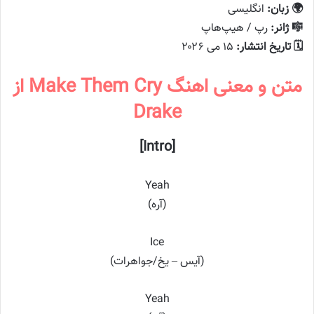
🌍 زبان:
انگلیسی
🎼 ژانر:
رپ / هیپ‌هاپ
🗓️ تاریخ انتشار:
۱۵ می ۲۰۲۶
متن و معنی اهنگ Make Them Cry از
Drake
[Intro]
Yeah
(آره)
Ice
(آیس – یخ/جواهرات)
Yeah