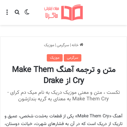
تغییر پوسته
منو
جستجو ب
خانه
|
سرگرمی
|
موزیک
سرگرمی
موزیک
متن و ترجمه آهنگ Make Them
Cry از Drake
تکست ، متن و معنی موزیک دریک به نام میک دم کرای -
Make Them Cry به معنای به گریه بندازشون
آهنگ «Make Them Cry» یکی از قطعات به‌شدت شخصی، عمیق و
تاریک از دریک است که در آن به فشارهای شهرت، خیانت دوستان،