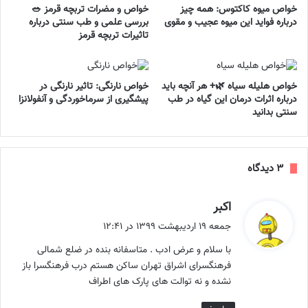
خواص میوه کاکتوس: همه چیز
خواص و مضرات تربچه قرمز 🥗
درباره فواید این میوه عجیب و مقوی
بررسی علمی و طب سنتی درباره
تاثیرات تربچه قرمز
خواص هلیله سیاه 🌿+ هر آنچه باید
خواص نارنگی: تاثیر نارنگی در
درباره اثرات درمان این گیاه در طب
پیشگیری از سرماخوردگی و آنفولانزا
سنتی بدانید
‫۳ دیدگاه
گ
اکبر
ف
جمعه ۱۹ اردیبهشت ۱۳۹۹ در ۱۲:۴۱
ت
با سلام و عرض ادب . متاسفانه بنده در ضلع شمالی
:
فرهنگسرای اشراق تهران ساکن هستم درب فرهنگسرا باز
نشده و نه توالت های پارک های اطراف