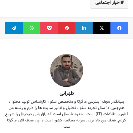
اخبار اجتماعی
فیس بوک
X
لینکدین
‫پین‌ترست
پاکت
واتس آپ
تلگر
طهرانی
بنیانگذار مجله اینترنتی ماگرتا و متخصص سئو ، کارشناس تولید محتوا ،
هم‌چنین ۱۰ سال تجربه سئو ، تحلیل و آنالیز سایت ها را دارم و رشته من
فناوری اطلاعات (IT) است . حدود ۵ سال است که بازاریابی دیجیتال را شروع
کردم. هدف من بالا بردن سرانه مطالعه کشور است و اون هدف الان ماگرتا
ست.