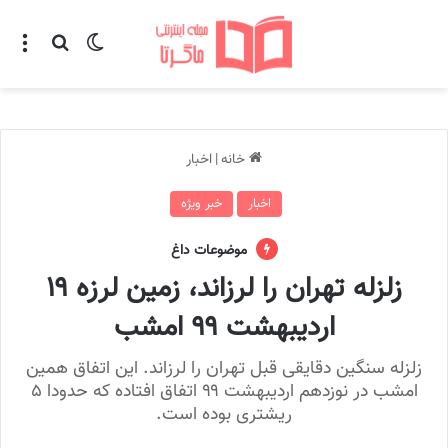
تغییر پوسته
منو
جستجو ب
خانه
|
اخبار
اخبار
خبر ویژه
موضوعات داغ
زلزله تهران را لرزاند، زمین لرزه ۱۹
اردیبهشت ۹۹ امشب
زلزله سنگین دقایقی قبل تهران را لرزاند. این اتفاق همین
امشب در نوزدهم اردیبهشت ۹۹ اتفاق افتاده که حدودا ۵
ریشتری بوده است.