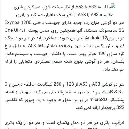
مقایسه A33 با A53 از نظر سخت افزار، عملکرد و باتری
هر دو گوشی میان رده جدید دارای چیپست داخلی Exynos 1280
5G سامسونگ هستند. آنها همچنین روی همان پوسته One UI 4.1
در بر رویAndroid 12 اجرا می شوند. عملکرد باید در هر دو دستگاه
کم و بیش یکسان باشد. نرمی صفحه نمایش A53 5G به دلیل نرخ
تازه سازی 120 هرتز بهتر است. با داشتن چیپست و سیستم عامل
یکسان، هر دو گوشی بدون شک سطح عملکردی متقابلی را ارائه
خواهند داد.
هر دو گوشی A33 و A53 ​​از 128 و 256 گیگابایت حافظه داخلی و 6
و 8 گیگابایت رم در چندین نسخه پشتیبانی می کنند. مهمتر از همه،
پشتیبانی microSD برای این مدل ها وجود دارد، چیزی که گلکسی
S22 پرچمدار ارائه نمی کند.
ظرفیت باتری در هر دو مدل یکسان است و هر دو از یک باتری