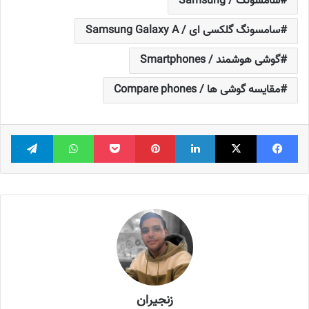
سامسونگ / Samsung
سامسونگ گلکسی ای / Samsung Galaxy A
گوشی هوشمند / Smartphones
مقایسه گوشی ها / Compare phones
فیس بوک
X
لینکدین
‫پین‌ترست
پاکت
واتس آپ
تلگر
زنجیران