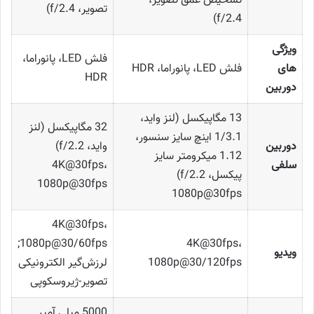
تشخیص عمق تصویر،
تصویر، f/2.4)
f/2.4)
ویژگی
فلش LED، پانوراما،
های
فلش LED، پانوراما، HDR
HDR
دوربین
13 مگاپیکسل (لنز واید،
32 مگاپیکسل (لنز
1/3.1 اینچ سایز سنسور،
دوربین
واید، f/2.2)
1.12 میکرومتر سایز
سلفی
4K@30fps،
پیکسل، f/2.2)
1080p@30fps
1080p@30fps
4K@30fps،
1080p@30/60fps;
4K@30fps،
ویدیو
1080p@30/120fps
لرزش‌گیر الکترونیکی
تصویر-ژیروسکوپی
5000 میلی آمپر