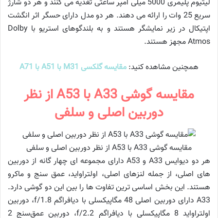
لیتیوم پلیمری 5000 میلی آمپر ساعتی تغذیه می کنند و هر دو شارژ
سریع 25 وات را ارائه می دهند. هر دو مدل دارای حسگر اثر انگشت
اپتیکال در زیر نمایشگر هستند و به بلندگوهای استریو با Dolby
Atmos مجهز هستند.
همچنین مشاهده کنید:
مقایسه گلکسی M31 با A51 با A71
مقایسه گوشی A33 با A53 از نظر
دوربین اصلی و سلفی
مقایسه گوشی A33 با A53 از نظر دوربین اصلی و سلفی
هر دو دیوایس A33 و A53 ​​دارای مجموعه ای چهار گانه از دوربین
های اصلی، از جمله لنزهای اصلی، اولتراواید، عمق سنج و ماکرو
هستند. این بخش اساسی ترین تفاوت ها را بین این دو گوشی دارد.
A33 دارای دوربین اصلی 48 مگاپیکسلی با دیافراگم f/1.8، دوربین
اولتراواید 8 مگاپیکسلی با دیافراگم f/2.2، دوربین عمق‌سنج 2