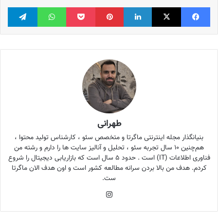
فیس بوک
X
لینکدین
‫پین‌ترست
پاکت
واتس آپ
تلگر
طهرانی
بنیانگذار مجله اینترنتی ماگرتا و متخصص سئو ، کارشناس تولید محتوا ،
هم‌چنین ۱۰ سال تجربه سئو ، تحلیل و آنالیز سایت ها را دارم و رشته من
فناوری اطلاعات (IT) است . حدود ۵ سال است که بازاریابی دیجیتال را شروع
کردم. هدف من بالا بردن سرانه مطالعه کشور است و اون هدف الان ماگرتا
ست.
اینستاگرام