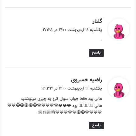
گ
گلنار
ف
یکشنبه ۱۹ اردیبهشت ۱۴۰۰ در ۱۷:۲۸
ت
.
:
پاسخ
گ
راضیه خسروی
ف
یکشنبه ۱۹ اردیبهشت ۱۴۰۰ در ۱۳:۳۳
ت
عالی بود فقط جواب سوال 3رو یه چیزی مینوشتید
:
عالی 👌🏻👌🏻👌🏻 بود ❤️❤️❤️💙💙💙💙💙🧿🧿🧿🧿🧿💙💙
💙💙💙💙🧿🧿💙💙💙💙💙👌🏼👌🏼
پاسخ