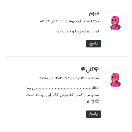
گ
مبهم
ف
یکشنبه ۱۷ اردیبهشت ۱۴۰۲ در ۰۷:۲۸
ت
فوق العاده زیبا و جذاب بود
:
پاسخ
گ
🌹گلی🌹
ف
سه‌شنبه ۱۲ اردیبهشت ۱۴۰۲ در ۲۰:۵۰
ت
عااالیییییییییییییییییییییییییییییییییییییییی بود
:
ممنونم از کسی که بنیان گذار این برنامه است
😍👌💫
پاسخ