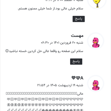
شنبه ۷ اسفند ۱۴۰۰ در ۱۴:۱۹
ت
سلام خیلی عالی بود.از شما خیلی ممنون هستم.
:
پاسخ
گ
مهست
ف
شنبه ۲۰ فروردین ۱۴۰۱ در ۰۶:۳۰
ت
سلام این صفحه رو واقعا عالی حل کردین خسته نباشید😊
:
پاسخ
گ
🩷A💛
ف
شنبه ۱۹ اردیبهشت ۱۴۰۵ در ۲۱:۵۴
ت
عالی👌🏻👌🏻👌🏻👌🏻👌🏻👌🏻👌🏻👌🏻👌🏻👍🏻👍🏻👍🏻👍🏻👍🏻👍🏻👍🏻👍🏻👎🏻
:
🫶🏻🫶🏻🫶🏻🫶🏻🫶🏻🫶🏻🫶🏻🫶🏻🩷🩷🩷🩷🩷🩷
🩷🩷🩵🩵🩵🩵🩵🩵🩵🩵🌸🌸🌸🌸🌸🌸🌸🦋🦋🦋🦋🦋