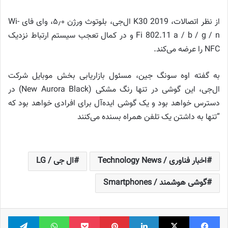
از نظر اتصالات، K30 2019 ال‌جی، بلوتوث ورژن ۵٫۰، وای فای Wi-
Fi 802.11 a / b / g / n و در کمال تعجب سیستم ارتباط نزدیک
NFC را عرضه می‌کند.
به گفته اوه سونگ جین، مسئول بازاریابی بخش موبایل شرکت
ال‌جی، این گوشی در تنها رنگ مشکی (New Aurora Black) در
دسترس خواهد بود و یک گوشی ایده‌آل برای افرادی خواهد بود که
“تنها به داشتن یک تلفن همراه بسنده می‌کنند
اخبار فناوری / Technology News
ال جی / LG
گوشی هوشمند / Smartphones
فیس بوک
X
لینکدین
‫پین‌ترست
پاکت
واتس آپ
تلگر