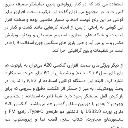
استفاده می کند که در کنار رزولوشن پایین نمایشگر مصرف باتری
کمی دارد. در مجموع می توان گفت این ترکیب سخت افزاری برای
گوشی در این رنج قیمت انتخاب بسیار مناسبی بوده و سخت افزار
این گوشی به راحتی از پس از انجام کارهایی مانند گشت و گذار در
اینترنت و شبکه های مجازی، استریم موسیقی و ویدئو، ویرایش
عکس و … بر می آید و حتی بازی های سنگینی چون آسفالت 9 را قادر
است در تنظیمات پایین گرافیکی اجرا کند.
از دیگر ویژگی‌های سخت افزاری گلکسی A20 می‌توان به بلوتوث ۵،
وای فای نسل ۴ (تک بانده) و پشتیبانی از ۴G برای هر دو سیمکارت
اشاره کرد. البته این دستگاه توانایی استفاده از ۴٫۵G را ندارد. در
بحث بیومتریک، به غیر از حسگر اثر انگشت دقیق و سریعی که برای
باز کردن قفل نمایشگر وجود دارد، شما قادر به استفاده از تشخیص
چهره‌ی ۲ بعدی با دوربین سلفی گوشی هم می‌باشید. گلکسی A20
دارای پورت USB2.0 با کانکتور دو طرفه‌ی Type-C، رادیو FM و
سنسورهای مجاورت، شتاب سنج، قطب نما و ژیروسکوپ هم
می‌باشد.