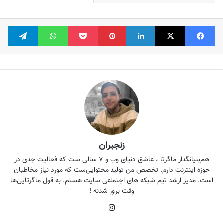
فیس بوک
X
لینکدین
‫پین‌ترست
پاکت
واتس آپ
تلگر
زنجیران
هم‌بنیانگذار ماگرتا ، عاشق دنیای وب و ۷ سالی ست که فعالیت جدی در
حوزه اینترنت دارم. تخصص من تولید محتوایی‌ست که مورد نیاز مخاطبان
است. مدیر ارشد تیم شبکه های اجتماعی سایت هستم. به قول ماگرتایی‌ها
وقت بروز شدنه !
اینستاگرام