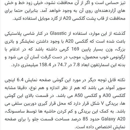
تیز حساس است و اگر از آن محافظت نشود، خیلی زود خط و خش
های آزاردهنده‌ای روی آن به وجود خواهد آمد. بنابراین حتما برای
محافظت از قاب پشت گلکسی A20 از گارد موبایل استفاده کنید.
گذشته از این موارد، استفاده از Glasstic در کنار شاسی پلاستیکی
باعث شده است که گلکسی A20 با وجود داشتن نمایشگر و باتری
بزرگ، وزن بسیار پایین 169 گرمی داشته باشد که در ادغام با
ارگونومی خوب محصول، موجب در دست گرفت آسان آن می شود و
بدنه این اسمارتفون ابعاد 7.8 در 74.7 در 158.4 میلیمتری دارد.
نکته قابل توجه دیگر در مورد این گوشی صفحه نمایش 6.4 اینچی
سوپر آمولد می باشد که هم از نظر اندازه و هم نوع، دقیقا مشابه
گلکسی A30 و گلکسی A50 می باشد. در قسمت بالای این گوشی
ها، بریدگی V شکل قرار دارد که محل قرار گیری دوربین سلفی می
باشد. به کمک این بریدگی و کم کردن حاشیه ها توسط سامسونگ،
Galaxy A20 حدود 85 درصد مساحت قسمت جلو را برای صفحه
نمایش اختصاص داده است.