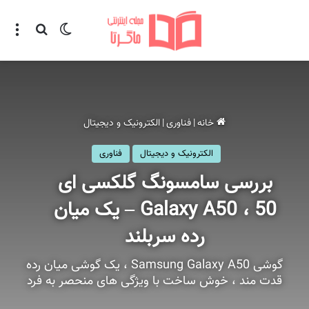
تغییر پوسته
منو
جستجو ب
خانه
|
فناوری
|
الکترونیک و دیجیتال
الکترونیک و دیجیتال
فناوری
بررسی سامسونگ گلکسی ای
50 ، Galaxy A50 – یک میان
رده سربلند
گوشی Samsung Galaxy A50 ، یک گوشی میان رده
قدت مند ، خوش ساخت با ویژگی های منحصر به فرد