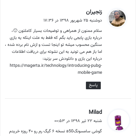
گ
زنجیران
ف
دوشنبه ۲۵ شهریور ۱۳۹۸ در ۱۷:۳۶
ت
سلام ممنون از همراهی و توضیحات بسیار کاملتون 🙂،
:
درباره بازی پابجی باید بگم که فقط به علت اینکه یه بازی
سنگین محسوب میشه تو اینجا تست و ازش نام برده شده ،
اما باز هم می تونید به این نشوته برای دریافت اطلاعات
درباره این بازی و دانلودش سر بزنید:
https://magerta.ir/technology/introducing-pubg-
mobile-game
پاسخ
گ
Milad
ف
شنبه ۲۲ تیر ۱۳۹۸ در ۰۰:۵۳
ت
گوشی سامسونگa50 نسخه ۶ گیگ رم رو ۴۰ روزه خریدم
: