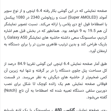
صفحه نمایشی که در این گوشی بکار رفته 6.4 اینچی و از نوع سوپر
آمولد (Super AMOLED) است و رزولوشن 2340 در 1080 پیکسل
یا اصطلاحا فول اچ دی پلاس را ارائه می‌کند. نسبت تصویر نمایشگر
آن هم 19.5 به 9 خواهد بود. همانطور که در بخش قبل هم اشاره
کردیم، سامسونگ سعی داشته حاشیه های نمایشگر Galaxy A50 را
باریک طراحی کند و بدین ترتیب ظاهری مدرن تر را برای دستگاه به
ارمغان آورد.
طبق آمار صفحه نمایش 6.4 اینچی این گوشی تقریبا 84.9 درصد از
کل مساحت پنل جلوی دستگاه را در بر گرفته و تنها لبه زیرین آن
کمی ضخیم‌تر از حاشیه های دیگرش به نظر می‌رسد. در قسمت
فوقانی صفحه نمایش هم یک زائده کوچک U شکل برای نصب
دوربین سلفی دستگاه تعبیه شده که اصطلاحا به آن ناچ (Notch)
گفته می‌شود.
روی صفحه نمایش
گلکسی A50
، سامسونگ با یک لایه شیشه