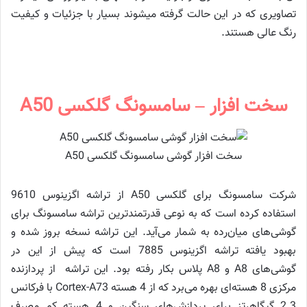
تصاویری که در این حالت گرفته می‎شوند بسیار با جزئیات و کیفیت
رنگ عالی هستند.
سخت افزار – سامسونگ گلکسی A50
سخت افزار گوشی سامسونگ گلکسی A50
شرکت سامسونگ برای گلکسی A50 از تراشه اگزینوس 9610
استفاده کرده است که به نوعی قدرتمندترین تراشه سامسونگ برای
گوشی‌های میان‌رده به شمار می‌آید. این تراشه نسخه بروز شده و
بهبود یافته تراشه اگزینوس 7885 است که پیش از این در
گوشی‌های A8 و A8 پلاس بکار رفته بود. این تراشه از پردازنده
مرکزی 8 هسته‌ای بهره می‌برد که از 4 هسته Cortex-A73 با فرکانس
2.3 گیگاهرتز برای پردازش‌های سنگین و 4 هسته کم مصرف