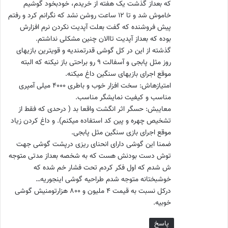
که بعداز گذشت یک هفته از خریدم، خودبخود گوشیم
خاموش شد و تا ۱۲ ساعت روشن نشد که نگرانم کرد و رفتم
پیش فروشنده که گفت بعلت آپدیت نکردن نرم افزارش
بوده که بعداز آپدیت تاالان چنین مشکلی نداشتم.
گذشته از این در کل گوشی قدرتمندیه و قویترین بازیهای
روز مثل پابجی و آسفالت ۹ رو براحتی باز نیکنه که البته
موقع اجرای بازیهای سنگین داغ میکنه.
امتیازهاش: سخت افزار خوب و باطری ۴۰۰۰ میلی آمپری
مناسب و کیفیت نمایشگر مناسب.
معایبش: حسگر اثر انگشت واقعا بد ( درحدی که فقط از
تشخیص چهره و پین کد استفاده میکنم). و داغ کردن زیاد
موقع اجرای بازی سنگین مثل پابجی.
ضمنا این گوشی دارای انحنای ریزی درپشت گوشی جهت
توش دست بودنش هست که به شخصه بعداز مدتی متوجه
ش شدم که اول فکر کردم تحت فشار خم شده که
خوشبختانه متوجه شدم طراحیه گوشی اینجوریه…
درکل نسبت به قیمت ۴ ملیون و ۸۰۰ هزارتومنیش گوشی
خوبیه.
پاسخ