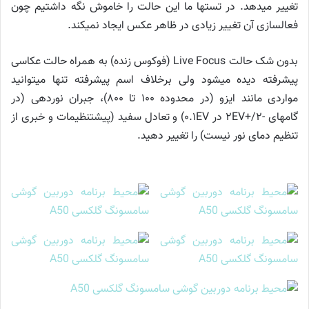
تغییر می‎دهد. در تست‎ها ما این حالت را خاموش نگه داشتیم چون
فعالسازی آن تغییر زیادی در ظاهر عکس ایجاد نمی‎کند.
بدون شک حالت Live Focus (فوکوس زنده) به همراه حالت عکاسی
پیشرفته دیده می‎شود ولی برخلاف اسم پیشرفته تنها می‎توانید
مواردی مانند ایزو (در محدوده ۱۰۰ تا ۸۰۰)، جبران نوردهی (در
گام‎های -۲/+۲EV در ۰.۱EV) و تعادل سفید (پیش‎تنظیمات و خبری از
تنظیم دمای نور نیست) را تغییر دهید.