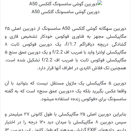
دوربین گوشی سامسونگ گلکسی A50
دوربین سه‎گانه گوشی گلکسی A50 سامسونگ از دوربین اصلی ۲۵
مگاپیکسلی مجهز به فناوری فوکوس خودکار تشخیص فازی و
گشادگی دریچه دیافراگم f/1.7، یک دوربین فوکوس ثابت ۸
مگاپیکسلی اولترا واید با ضریب اف f/2.2 و یک دوربین عمق سنج ۵
مگاپیکسلی فوکوس ثابت با ضریب اف f/2.2 تشکیل شده است.
همچنین تک فلاش ال‎ای‎دی در اطراف آن‎ها قرار دارد.
دوربین ۵ مگاپیکسلی یک ماژول مستقل نیست که بتوانید با آن
واقعا عکس بگیرید بلکه یک «دوربین عمق سنج» است که به گفته
سامسونگ برای «فوکوس زنده» استفاده می‎شود.
بنابراین دوربین اصلی ۲۵ مگاپیکسلی با طول کانونی ۲۷ میلی‎متر و
سپس دوربین ۸ مگاپیکسلی با میدان دید ۱۲۰ درجه را در اختیار
داریم. داده‎های EXIF گزارش می‎دهند که طول کانونی این دوربین ۱۳