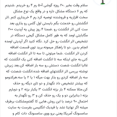
ت
سلام وقت بخیر .۲۰ روزه گوشی آ۵۰ رم ۴ رو خریدم .شنیدم
:
که رم ۶ دستگاه مشکل داره و در واقع یک نوع مشکل
سخت افزاریه و فروشنده توصیه کرد رم ۴ خریداری کنم .اثر
انگشتش رو خدمتت بگم بایستی اول گلس رو بذاری بعد
ست کنی اثر انگشتت رو .ضمنا ۴ روز پیش یه آپدیت ۲۰۰
مگابایتی اومد که به طور کامل مشکل گیجی دستگاه در
تشخیص اثر انگشت رو حل کرد .نگاه کنید اگر آپدیتی اومده
انجام بدین .دو تا راهکار میمونه.برید توی قسمت اضافه
کردن اثر انگشت .شما میتونی تا سه تا اثر انگشت اضافه
کنی.به جای اینکه سه تا انگشت اضافه کنی یک انگشتت که
غالبا انگشت شصت دستش رو سه بار اضافه کن.بعد زیرش
نوشته بررسی اثر انگشتهای اضافه شده.انگشت شصتت که
سه بار اضافه کردی رو بذار بهت میگه ۱ یا ۲ یا سه.هرکدومو
که بیشتر تشخیص داد نگهدار و دو تای دیگه رو حذف
کن.مثلا ممکنه ۴ بار بزنه انگشت ۳ یکبار بزنه ۲ و دوبارم
بزنه ۱.بنابراین دو و یک رو حذف کن و ۳ رو نگهدار.به
احتمال ۹۰ درصد با این روش هایی کا گفتم‌مشکلت برطرف
میشه اگر نهایتا نشد یا فیدبک انگلیسی بفرست به سایت
سامسونگ آمریکا.یعنی برو ووی سامسونگ دات کام و