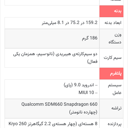
بدنه
ابعاد بدنه
159.2 در 75.2 در 8.1 میلی‌متر
وزن
186 گرم
دستگاه
دو سیم‌کارته‌ی هیبریدی (نانو-سیم، همزمان یکی
سیم‌ کارت
فعال)
پلتفرم
سیستم‌
– اندروید 9.0 (پای)
عامل
– MIUI 10
Qualcomm SDM660 Snapdragon 660
تراشه
(چهارده نانومتر)
پردازنده
8 هسته‌ای (چهار هسته‌ی 2.2 گیگاهرتز Kryo 260