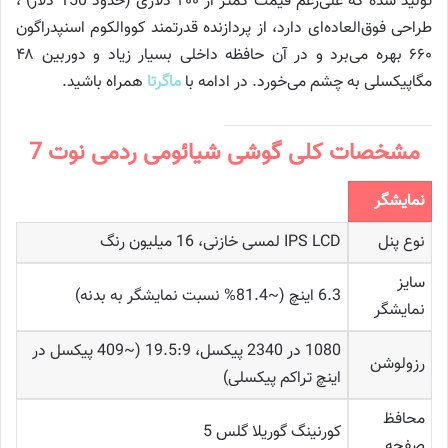
تولید شده که علی‌رغم قیمت کمتر از ۲۰۰ دلاری (حدود 150 دلار) ،
طراحی فوق‌العاده‌ای دارد، از پردازنده قدرتمند کووالکوم اسنپدراگون
۶۶۰ بهره می‌برد و در آن حافظه داخلی بسیار زیاد و دوربین ۴۸
مگاپیکسلی به چشم می‌خورد. در ادامه با
ماگرتا
همراه باشید.
مشخصات کلی گوشی شیائومی ردمی نوت 7
نمایشگر
نوع پنل
IPS LCD لمسی خازنی، 16 میلیون رنگ
سایز
6.3 اینچ (~81.4% نسبت نمایشگر به بدنه)
نمایشگر
1080 در 2340 پیکسل، 19.5:9 (~409 پیکسل در
رزولوشن
اینچ تراکم پیکسلی)
محافظ
کورنینگ گوریلا گلس 5
صفحه