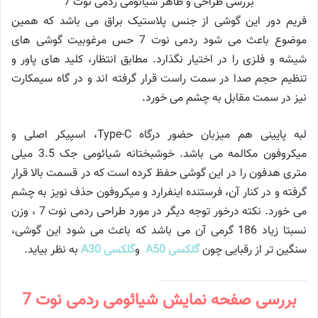
بررسی طراحی و ظاهر شیائومی ردمی نوت 7
فریم دور این گوشی از جنس پلاستیک براق می باشد که همین
موضوع باعث می شود ردمی نوت 7 حس مرغوبیت گوشی های
شیشه و فلزی را در اختیار نگذارد. مطابق انتظار، کلید های پاور و
تنظیم حجم صدا در سمت راست قرار گرفته اند و در گاه سیمکارت
نیز در سمت مقابل به چشم می خورد.
لبه پایینی هم میزبان حضور درگاه Type-C، اسپیکر اصلی و
میکروفون مکالمه می باشد. خوشبختانه شیائومی جک 3.5 میلی
متری هدفون را در این گوشی حفظ کرده است که در قسمت بالا قرار
گرفته و در کنار آن، فرستنده اینفرارد و میکروفون حذف نویز به چشم
می خورد. نکته درخور توجه دیگر در مورد طراحی ردمی نوت 7 ، وزن
نسبتا زیاد 186 گرمی آن می باشد که باعث می شود این گوشی،
سنگین تر از رقبایی چون
گلکسی A50
و
گلکسی A30
به نظر بیاید.
بررسی صفحه نمایش شیائومی ردمی نوت 7