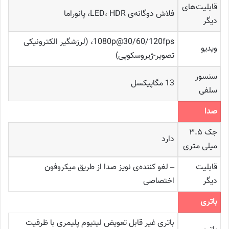
قابلیت‌های
فلاش دوگانه‌ی LED، HDR، پانوراما
دیگر
1080p@30/60/120fps، (لرزشگیر الکترونیکی
ویدیو
تصویر-ژیروسکوپی)
سنسور
13 مگاپیکسل
سلفی
صدا
جک ۳.۵
دارد
میلی‌ متری
قابلیت
– لغو کننده‌ی نویز صدا از طریق میکروفون
دیگر
اختصاصی
باتری
باتری غیر قابل تعویض لیتیوم پلیمری با ظرفیت