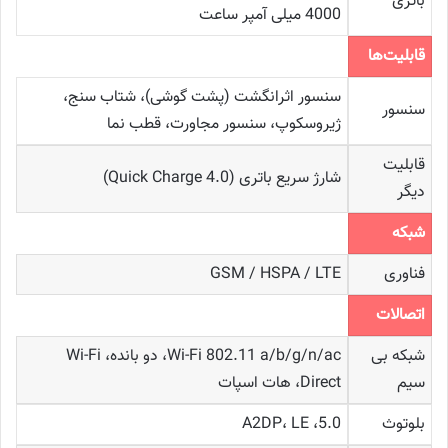
باتری
4000 میلی آمپر ساعت
قابلیت‌ها
سنسور اثرانگشت (پشت گوشی)، شتاب‌ سنج،
سنسور
ژیروسکوپ، سنسور مجاورت، قطب‌ نما
قابلیت
شارژ سریع باتری (Quick Charge 4.0)
دیگر
شبکه
فناوری
GSM / HSPA / LTE
اتصالات
شبکه بی‌
Wi-Fi 802.11 a/b/g/n/ac، دو بانده، Wi-Fi
سیم
Direct، هات‌ اسپات
بلوتوث
5.0، A2DP، LE