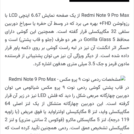
Redmi Note 9 Pro Max از یک صفحه نمایش 6.67 اینچی LCD با
رزولوشن FHD+ بهره می برد که در وسط آن حفره یا سوراخ دوربین
سلفی 32 مگاپیکسلی قرار گفته است. همچنین این گوشی دارای
محافظ Gorilla Glass 5 در هر دو طرف (جلو و قاب پشتی) است و
حسگر اثر انگشت آن نیز در لبه راست گوشی بر روی دکمه پاور قرار
داده شده است. از دیگر ویژگی آن نیز می توان پشتیبانی از فرستنده
مادون قرمز و جک 3.5 میلی متری هدفون اشاره کرد.
در قاب پشتی گوشی ردمی نوت ۹ پرو مکس شیائومی می توان
دوربین چهارگانه مربعی شکل را دید که فلش LED نیز در زیر آن قرار
گرفته است. این دوربین چهارگانه متشکل از یک لنز اصلی 64
مگاپیکسلی واید، لنز 8 مگاپکیسلی اولتراواید یا فوق عریض (با زاویه
119 درجه)، لنز 5 مگاپسکلی ماکرو (فوکوس 2 سانتی متری) و لنز 2
مگاپیکسلی تشخیص عمق است. ردمی همچنین تأیید کرده است که