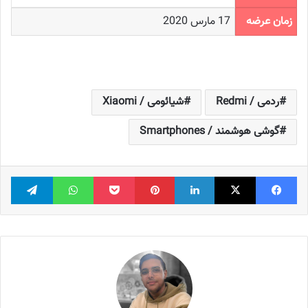
زمان عرضه
17 مارس 2020
ردمی / Redmi
شیائومی / Xiaomi
گوشی هوشمند / Smartphones
فیس بوک
X
لینکدین
‫پین‌ترست
پاکت
واتس آپ
تلگر