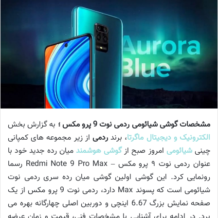
مشخصات گوشی شیائومی ردمی نوت 9 پرو مکس ؛
به گزارش بخش
الکترونیک و دیجیتال ماگرتا
، برند
ردمی
از زیر مجموعه های کمپانی
چینی
شیائومی
امروز صبح از
گوشی هوشمند
میان رده جدید خود با
عنوان ردمی نوت ۹ پرو مکس – Redmi Note 9 Pro Max رسما
رونمایی کرد. این گوشی اولین گوشی میان رده سری ردمی نوت
شیائومی است که پسوند Max دارد، ردمی نوت 9 پرو مکس از یک
صفحه نمایش بزرگ 6.67 اینچی و دوربین اصلی چهارگانه بهره می
برد. در ادامه برای آشنایی با مشخصات فنی، قیمت و زمان عرضه