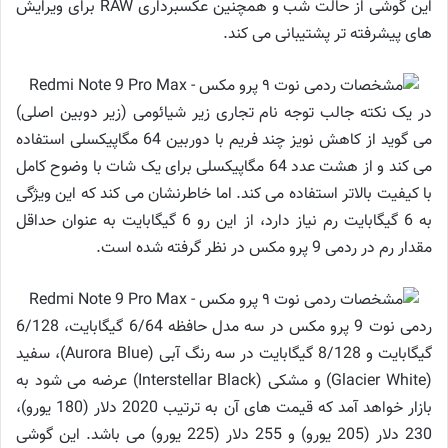
این گوشی از حالت شب و همچنین عکسبرداری RAW برای ویرایش
های پیشرفته تر پشتیبانی می کند.
در یک نکته جالب توجه نام تجاری زیر شیائومی (زیر دوبین اصلی)
می گوید از کاهش نویز چند فریم با دوربین 64 مگاپیکسلی استفاده
می کند و از هشت عدد 64 مگاپیکسلی برای یک شات با وضوح کامل
با کیفیت بالاتر استفاده می کند. اما خاطرنشان می کند که این ویژگی
به 6 گیگابایت رم نیاز دارد، از این رو 6 گیگابایت به عنوان حداقل
مقدار رم در ردمی 9 پرو مکس در نظر گرفته شده است.
ردمی نوت 9 پرو مکس در سه مدل حافظه 6/64 گیگابایت، 6/128
گیگابایت و 8/128 گیگابایت در سه رنگ آبی (Aurora Blue)، سفید
(Glacier White) و مشکی (Interstellar Black) عرضه می شود به
بازار خواهد آمد که قیمت های آن به ترتیب 2020 دلار (180 یورو)،
230 دلار (205 یورو) و 255 دلار (225 یورو) می باشد. این گوشی