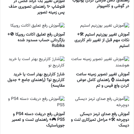
راهنمای کامل فارسی کردن یوتیوب
آموزش تغییر بک گراند عکس در
در گوشی و کامپیوتر
فتوشاپ ✨ راهنمای تصویری حذف
پس زمینه تصویر
آموزش تغییر یوزرنیم استیم 🛠️+
آموزش رفع تعلیق اکانت روبیکا 🚫+
نکات مهم قبل از تغییر نام کاربری
بازگردانی حساب مسدود شده
استیم
Rubika
آموزش تغییر تصویر زمینه ساعت
شارژ کارتریج بهتر است یا خرید
هوشمند ⌚ راهنمای کامل عوض
کارتریج نو؟ (راهنمای جامع + جدول
کردن واچ فیس و تم
مقایسه)
آموزش رفع صدای ترمز دیسکی
آموزش رفع دریفت دسته PS4 و
دوچرخه 🛠️+ مراحل تمیزکاری لنت و
PS5 🎮+ راهنمای تست و تعمیر
دیسک
جوی‌استیک