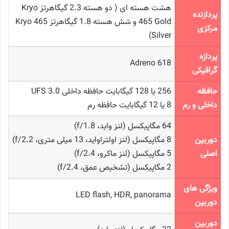
هشت هسته ای ( دو هسته 2.3 گیگاهرتز Kryo
پردازنده
465 Gold و شش هسته 1.8 گیگاهرتز Kryo 465
مرکزی
Silver)
پردازه
Adreno 618
گرافیکی
حافظه
256 یا 128 گیگابایت حافظه داخلی UFS 3.0
داخلی و رم
8 یا 12 گیگابایت حافظه رم
64 مگاپیکسل (لنز واید، f/1.8)
دوربین
8 مگاپیکسل (لنز اولتراواید، 13 میلی متری، f/2.2)
اصلی
5 مگاپیکسل (لنز ماکرو، f/2.4)
2 مگاپیکسل (تشخیص عمق، f/2.4)
ویژگی های
LED flash, HDR, panorama
دوربین
دوربین