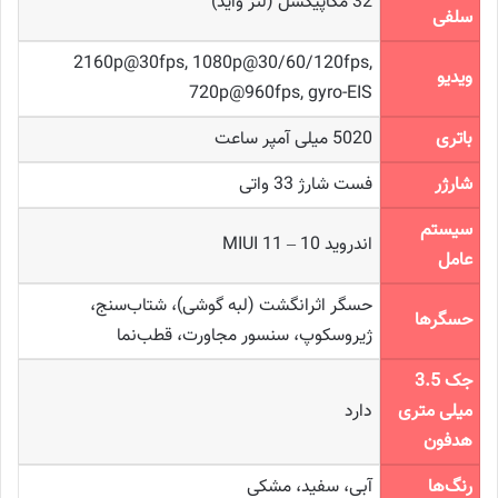
32 مگاپیکسل (لنز واید)
سلفی
2160p@30fps, 1080p@30/60/120fps,
ویدیو
720p@960fps, gyro-EIS
باتری
5020 میلی آمپر ساعت
شارژر
فست شارژ 33 واتی
سیستم
اندروید 10 – MIUI 11
عامل
حسگر اثرانگشت (لبه گوشی)، شتاب‌سنج،
حسگرها
ژیروسکوپ، سنسور مجاورت، قطب‌نما
جک 3.5
میلی متری
دارد
هدفون
رنگ‌ها
آبی، سفید، مشکی