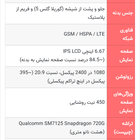
جلو و پشت از شیشه (گوریلا گلس 5) و فریم از
جنس بدنه
پلاستیک
فناوری
GSM / HSPA / LTE
شبکه
صفحه
6.67 اینچی IPS LCD
نمایش
(~84.5 درصد نسبت صفحه نمایش به بدنه)
1080 در 2400 پیکسل، نسبت 20:9 (~395
رزولوشن
پیکسل در اینچ تراکم پیکسلی)
ویژگی‌های
صفحه
450 نیت روشنایی
نمایش
تراشه
Qualcomm SM7125 Snapdragon 720G
(چیپست)
(هشت نانو متری)