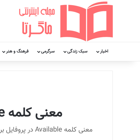
اخبار
سبک زندگی
سرگرمی
فرهنگ و هنر
معنی کلمه Available در واتساپ و نحوه قرار دادن آن
معنی کلمه Available در پروفایل برخی کاربران واتساپ چیست؟ چگونه در وضعیت پروفایلمان کلمه Available را قرار دهیم؟