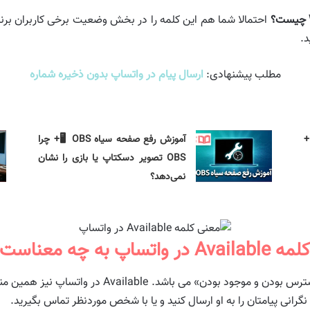
احتمالا شما هم این کلمه را در بخش وضعیت برخی کاربران برنام
.
مطلب پیشنهادی:
ارسال پیام در واتساپ بدون ذخیره شماره
+
آموزش رفع صفحه سیاه OBS 🖥️+ چرا
OBS تصویر دسکتاپ یا بازی را نشان
نمی‌دهد؟
لمه Available در واتساپ به چه معناست
به طور کلی در زبان انگلیسی این کلمه به معنی «در دست
نی پیامتان را به او ارسال کنید و یا با شخص موردنظر تماس بگیرید.