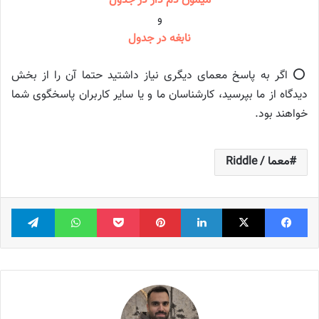
میمون دم دار در جدول
و
نابغه در جدول
⭕️ اگر به پاسخ معمای دیگری نیاز داشتید حتما آن را از بخش
دیدگاه از ما بپرسید، کارشناسان ما و یا سایر کاربران پاسخگوی شما
خواهند بود.
معما / Riddle
فیس بوک
X
لینکدین
‫پین‌ترست
پاکت
واتس آپ
تلگر