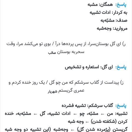
پاسخ:
همگان: مشبه
به کردار: ادات تشبیه
صدف: مشبّه‌به
مروارید: وجه‌شبه
ر) ای گل بوستان‌سرا، از پس پرده‌ها درآ / بوی تو می‌کشد مرا، وقت
سحربه بوستان
صائب
پاسخ:
ای گل: استعاره و تشخیص
ز) پیداست از گلاب سرشکم که من چو گل / یک روز خنده کردم و
عمری گریستم
شهریار
پاسخ:
گلاب سرشکم: تشبیه فشرده
تشبیه: من ← مشبّه، چو ← ادات تشبیه، گل ← مشبّه‌به، خنده
کردن (شکفته شدن) ← وجه شبه
گریستن (پژمرده شدن گل) ← وجه‌شبه (این تشبیه دو وجه شبه