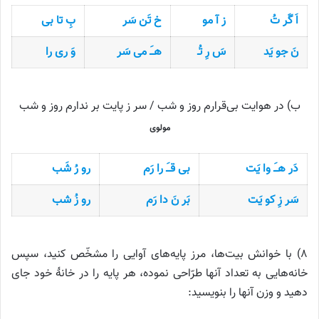
اَ گَر تُ
ز آ مو
خ تَن سَر
بِ تا بی
نَ جو یَد
سَ رِ تُـ
هـَ می سَر
وَ ری را
ب) در هوایت بی‌قرارم روز و شب / سر ز پایت بر ندارم روز و شب
مولوی
دَر هـَ وا یَت
بی قـَ را رَم
رو رُ شَب
سَر زِ کو یَت
بَر نَ دا رَم
رو زُ شب
۸) با خوانش بیت‌ها، مرز پایه‌های آوایی را مشخّص کنید، سپس
خانه‌هایی به تعداد آنها طرّاحی نموده، هر پایه را در خانهٔ خود جای
دهید و وزن آنها را بنویسید: