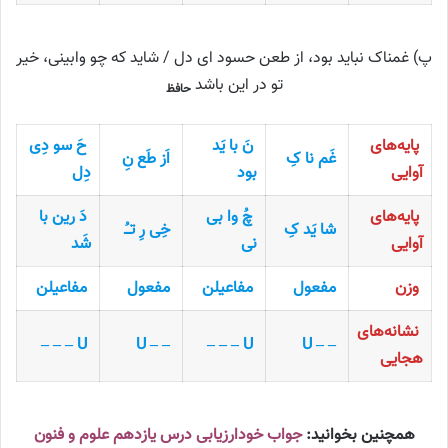
پ) غمناک نباید بود، از طعن حسود ای دل / شاید که چو وابینی، خیر
تو در این باشد
حافظ
پایه‌های
نَ با یَد
حَ سو دِی
غَم نا کِ
اَز طَع نِ
آوایی
بود
دِل
پایه‌های
چُ وا بی
دَ رین با
شا یَد کِ
خِی رِ تـُ
آوایی
نی
شَد
وزن
مفعول
مفاعیلن
مفعول
مفاعیلن
نشانه‌های
U – – –
– – U
U – – –
– – U
هجایی
همچنین بخوانید:
جواب خودارزیابی درس یازدهم علوم و فنون