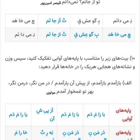
تو از جانم؟ نمی‌دانم
قیصر امین‌پور
نِـ می دانَم
بِـ گو عش قِ
تُ اَز جا نَم
چ می خا هَد
چِ می خا هَد
بِ گو عِش قِ
تُ از جا نَم
نِـ می دا نَم
۱۰) بیت‌های زیر را متناسب با پایه‌های آوایی تفکیک کنید، سپس وزن
و نشانه‌های هجایی هریک را در خانه‌ها قرار دهید:
الف) بازآمدم بازآمدم، از پیش آن یارآمدم / در من نگر، درمن نگر،
بهر تو غمخوار آمدم
مولوی
پایه‌های
اَز پی شِ
با زا مَ دَم
با زا مَ دَم
یا را مَ دَم
آوایی
آن
پایه‌های
دَر مَن نِ
دَر مَن نِ
بَه رِ تُ
خا را مَ