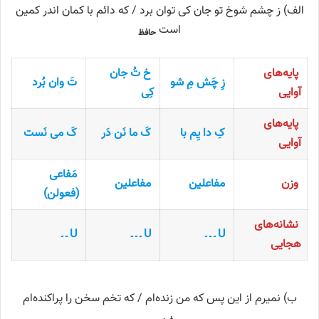
الف) ز چشم شوخ تو جان کی توان برد / که دائم با کمان اندر کمین
است
حافظ
پایه‌های
خ تُ جان
زِ چَش مِ شو
تَ وان بُرد
آوایی
کِی
پایه‌های
کِ دا یِم با
کَ ما نَن دَر
کَ می نَست
آوایی
مَفاعی
وزن
مفاعلین
مفاعلین
(فعولن)
نشانه‌های
U ـ ـ ـ
U ـ ـ ـ
U ـ ـ
هجایی
ب) نمیرم از این پس که من زنده‌ام / که تخم سخن را پراکنده‌ام