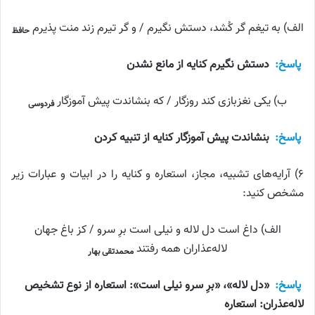
الف) به تیغم گر کُشد، دستش نگیرم / و گر تیرم زند منت پذیرم
حافظ
پاسخ:
دستش نگیرم کنایه از مانع نشدن
ب) یکی نغزبازی کند روزگار / که بنشاندت پیش آموزگار
فردوسی
پاسخ:
بنشاندت پیش آموزگار کنایه از تنبیه کردن
۶) آرایه‌های تشبیه، مجاز، استعاره و کنایه را در ابیات و عبارات زیر
مشخص کنید:
الف) داغ است دل لاله و نیلی است برِ سرو / کز باغ جهان
لاله‌عذاران همه رفتند
محمدتقی بهار
پاسخ:
«دل لاله»، «برِ سرو نیلی است»: استعاره از نوع تشخیص
لاله‌عذران: استعاره