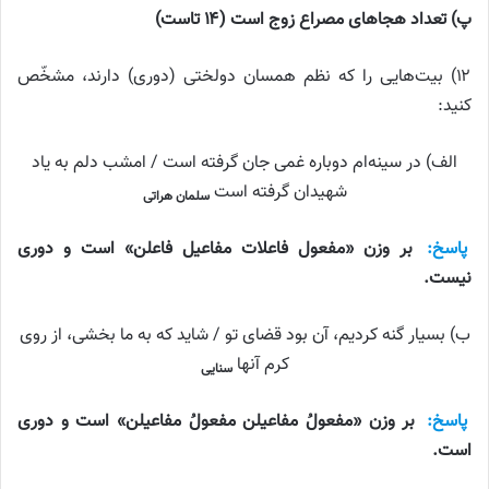
پ) تعداد هجاهای مصراع زوج است (۱۴ تاست)
۱۲) بیت‌هایی را که نظم همسان دولختی (دوری) دارند، مشخّص
کنید:
الف) در سینه‌ام دوباره غمی جان گرفته است / امشب دلم به یاد
شهیدان گرفته است
سلمان هراتی
پاسخ:
بر وزن «مفعول فاعلات مفاعیل فاعلن» است و دوری
نیست.
ب) بسیار گنه کردیم، آن بود قضای تو / شاید که به ما بخشی، از روی
کرم آنها
سنایی
پاسخ:
بر وزن «مفعولُ مفاعیلن مفعولُ مفاعیلن» است و دوری
است.