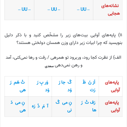
نشانه‌های
– UU –
– UU –
– UU –
هجایی
۱۱) پایه‌های آوایی بیت‌های زیر را مشخّص کنید و با ذکر دلیل
بنویسید که چرا ابیات زیر دارای وزن همسان دولختی هستند؟
الف) از نظرت کجا رود، وربرود تو همرهی / رفت و رها نمی‌کنی، آمد
و رهن نمی‌دهی
سعدی
پایه‌های
اَز نَ ظَ
کُ جا رَ
وَر بِ رَ
تُ هَم رَ
آوایی
رَت
وَد
وَد
هی
پایه‌های
رَف تُ رَ
نِ می کُ
نِ می دَ
آ مَ دُ رَه
آوایی
ها
نی
هی