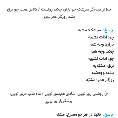
ث) از دیده‌گر سرشک چو باران چکد، رواست / کاندر غمت چو برق
بشد روزگار عمر
حافظ
پاسخ:
سرشک: مشبه
چو: ادات تشبیه
باران: وجه شبه
چکد: وجه شبه
چو: ادات تشبیه
برق: مشبّه‌به
بشد: وجه‌شبه
روزگار عمر: مشبّه
ج) روشنی روز تویی، شادی غم‌سوز تویی / ماه شب‌افروز تویی،
ابرشکربار بیا
مولوی
پاسخ:
«تو» در هر دو مصرع: مشبّه