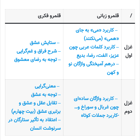
/
قلمرو زبانی
قلمرو فکری
– کاربرد «می» به جای
«همی» (می‌نکنند)
– ستایش عشق
غزل
– کاربرد کلمات عربی چون
– شرح فراق و غم‌گرایی
اول
عزیز، الفت، رضا، بدیع
– توجه به رضای معشوق
– درهم آمیختگی واژگان نو
و کهن
– معنی‌گرایی
– توجه به عشق
– کاربرد واژگان ساده‌ای
غزل
– تقابل عقل و عشق و
چون غربال و سوراخ و…
دوم
برتبری عشق (بیت چهارم)
-کاربرد جملات کوتاه
– اعتقاد به تأثیر ستارگان در
سرنوشت انسان