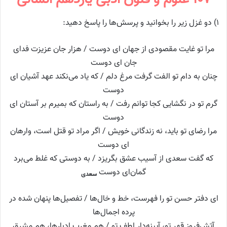
۱) دو غزل زیر را بخوانید و پرسش‌ها را پاسخ دهید:
مرا تو غایت مقصودی از جهان ای دوست / هزار جان عزیزت فدای
جان ای دوست
چنان به دام تو الفت گرفت مرغ دلم / که یاد می‌نکند عهد آشیان ای
دوست
گرم تو در نگشایی کجا توانم رفت / به راستان که بمیرم بر آستان ای
دوست
مرا رضای تو باید، نه زندگانی خویش / اگر مراد تو قتل است، وارهان
ای دوست
که گفت سعدی از آسیب عشق بگریزد / به دوستی که غلط می‌برد
گمان‌ای دوست
سعدی
ای دفتر حسن تو را فهرست، خط و خال‌ها / تفصیل‌ها پنهان شده در
پرده اجمال‌ها
آتش‌فروز قهر تو، آیینه‌دار لطف تو / هم مغرب ادبارها، هم مشرق