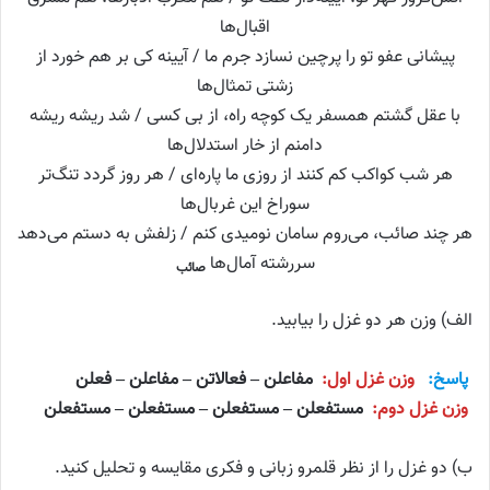
اقبال‌ها
پیشانی عفو تو را پرچین نسازد جرم ما / آیینه کی بر هم خورد از
زشتی تمثال‌ها
با عقل گشتم همسفر یک کوچه راه، از بی کسی / شد ریشه ریشه
دامنم از خار استدلال‌ها
هر شب کواکب کم کنند از روزی ما پاره‌ای / هر روز گردد تنگ‌تر
سوراخ این غربال‌ها
هر چند صائب، می‌روم سامان نومیدی کنم / زلفش به دستم می‌دهد
سررشته آمال‌ها
صائب
الف) وزن هر دو غزل را بیابید.
پاسخ:
وزن غزل اول:
مفاعلن – فعالاتن – مفاعلن – فعلن
وزن غزل دوم:
مستفعلن – مستفعلن – مستفعلن – مستفعلن
ب) دو غزل را از نظر قلمرو زبانی و فکری مقایسه و تحلیل کنید.