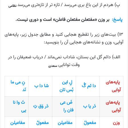
پ) هردم از این باغ بری می‌رسد / تازه تر از تازه‌تری می‌رسد
نظامی
پاسخ:
بر وزن «مفتعلن مفتعلن فاعلن» است و دوری نیست.
۱۳) بیت‌های زیر را تقطیع هجایی کنید و مطابق جدول زیر، پایه‌های
آوایی، وزن و نشانه‌های هجایی آن را بنویسید:
الف) دائم گل این بستان، شاداب نمی‌ماند / دریاب ضعیفان را در
وقت توانایی
سعدی
پایه‌های
لِ این
نِ می ما
دا ئم گُ
شا دا ب
آوایی
بُس تان
نَد
پایه‌های
ضَ عی
تَ وا نا
دَر یا ب
دَر وَق تِ
آوایی
فان را
یی
وزن
مفعولُ
مفاعیلن
مفعولُ
مفاعیلن