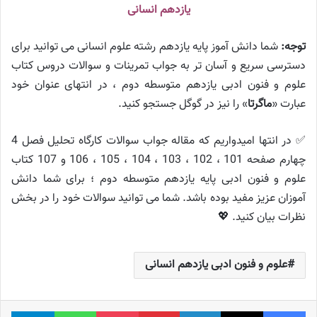
یازدهم انسانی
توجه:
شما دانش آموز پایه یازدهم رشته علوم انسانی می توانید برای
دسترسی سریع و آسان تر به جواب تمرینات و سوالات دروس کتاب
علوم و فنون ادبی یازدهم متوسطه دوم ، در انتهای عنوان خود
عبارت «
ماگرتا
» را نیز در گوگل جستجو کنید.
✅ در انتها امیدواریم که مقاله جواب سوالات کارگاه تحلیل فصل 4
چهارم صفحه 101 ، 102 ، 103 ، 104 ، 105 ، 106 و 107 کتاب
علوم و فنون ادبی پایه یازدهم متوسطه دوم ؛ برای شما دانش
آموزان عزیز مفید بوده باشد. شما می توانید سوالات خود را در بخش
نظرات بیان کنید. 💖
علوم و فنون ادبی یازدهم انسانی
فیس بوک
X
لینکدین
‫پین‌ترست
پاکت
واتس آپ
تلگر