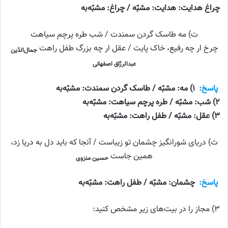
چراغ هدایت: هدایت: مشبّه / چراغ: مشبّه‌به
ت) مه طاسک گردن سمندت / شب طره پرچم سیاهت
چرخ ار چه رفیع، خاک پایت / عقل ار چه بزرگ طفل راهت
جمال‌الدّین
عبدالرزّاق اصفهانی
پاسخ:
۱) مه: مشبّه / طاسک گردن سمندت: مشبّه‌به
۲) شب: مشبّه / طره پرچم سیاهت: مشبّه‌به
۳) عقل: مشبّه / طفل راهت: مشبّه‌به
ث) دریای شورانگیز چشمان تو زیباست / آنجا که باید دل به دریا زد،
همین جاست
حسین منزوی
پاسخ:
چشمان: مشبّه / طفل راهت: مشبّه‌به
۳) مجاز را در بیت‌های زیر مشخص کنید: