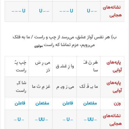
نشانه‌های
U – – –
– – U
U – – –
– – U
هجایی
ب) هر نفس آواز عشق، می‌رسد از چپ و راست / ما به فلک
می‌رویم، عزم تماشا که راست
مولوی
پایه‌های
هَر نَ فـَ
می رِ سَ
چَپ پـُ
وا زِ عَشـ ق
آوایی
سا
دَز
راست
پایه‌های
شا کـِ
ما بـِ فَـ لَک
می رَ ویـ م
عَز مِ تَ ما
آوایی
راست
وزن
مفتعلن
فاعلن
مفتعلن
فاعلن
نشانه‌های
– U –
– UU –
– U –
– UU –
هجایی