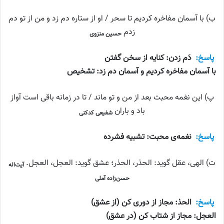
ب) با آسمان مفاخره کردیم تا سحر / او از ستاره دم زد و من از تو دم
زدم
حسین منزوی
پاسخ:
دَم زدن: کنایه از سخن گفتن
با آسمان مفاخره کردیم و آسمان دم زد: تشخیص
پ) این نغمه محبت بعد از من و تو ماند / تا در زمانه باقی است آواز
باد و باران
شفیعی کدکنی
پاسخ:
نغمه‌ی محبت: تشبیه فشرده
ت) الهی، عقل گوید: الحذر، الحذر؛ عشق گوید: العجل، العجل.
آیت‌اله
حسن‌زاده آملی
پاسخ:
الحذ: مجاز از دوری کن (از عشق)
العجل: مجاز از شتاب کن (در عشق)