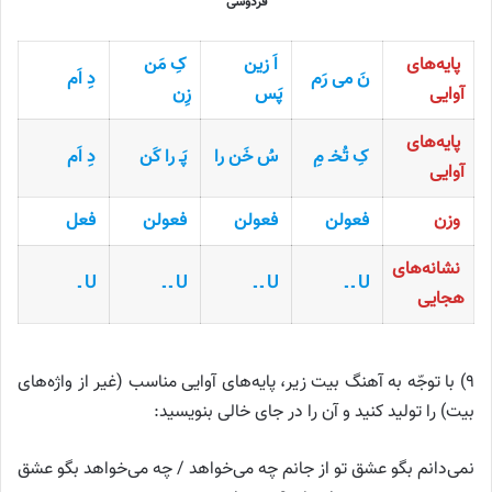
فردوسی
پایه‌های
اَ زین
کِ مَن
نَ می رَم
دِ اَم
آوایی
پَس
زِن
پایه‌های
کِ تُخـ مِ
سُ خَن را
پَـ را کَن
دِ اَم
آوایی
وزن
فعولن
فعولن
فعولن
فعل
نشانه‌های
U ـ ـ
U ـ ـ
U ـ ـ
U ـ
هجایی
۹) با توجّه به آهنگ بیت زیر، پایه‌های آوایی مناسب (غیر از واژه‌های
بیت) را تولید کنید و آن را در جای خالی بنویسید:
نمی‌دانم بگو عشق تو از جانم چه می‌خواهد / چه می‌خواهد بگو عشق