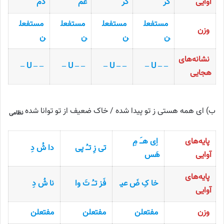
آوایی
گَر
گَر
غَم
دَم
مستفعل
مستفعل
مستفعل
مستفعل
وزن
ن
ن
ن
ن
نشانه‌های
– – U –
– – U –
– – U –
– – U –
هجایی
ب) ای همه هستی ز تو پیدا شده / خاک ضعیف از تو توانا شده
نظامی
پایه‌های
اِی هـَ مِ
تی زِ تـُ پی
دا شُ دِ
آوایی
هَس
پایه‌های
خا کِ ضَ عیـ
فَز تـُ تَ وا
نا شُ دِ
آوایی
وزن
مفتعلن
مفتعلن
مفتعلن