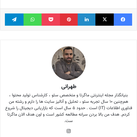
فیس بوک
X
لینکدین
‫پین‌ترست
پاکت
واتس آپ
تلگر
طهرانی
بنیانگذار مجله اینترنتی ماگرتا و متخصص سئو ، کارشناس تولید محتوا ،
هم‌چنین ۱۰ سال تجربه سئو ، تحلیل و آنالیز سایت ها را دارم و رشته من
فناوری اطلاعات (IT) است . حدود ۵ سال است که بازاریابی دیجیتال را شروع
کردم. هدف من بالا بردن سرانه مطالعه کشور است و اون هدف الان ماگرتا
ست.
اینستاگرام