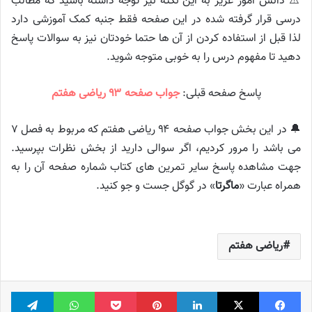
⚠️ دانش آموز عزیز به این نکته نیز توجه داشته باشید که مطالب
درسی قرار گرفته شده در این صفحه فقط جنبه کمک آموزشی دارد
لذا قبل از استفاده کردن از آن ها حتما خودتان نیز به سوالات پاسخ
دهید تا مفهوم درس را به خوبی متوجه شوید.
پاسخ صفحه قبلی:
جواب صفحه ۹۳ ریاضی هفتم
🔔 در این بخش جواب صفحه ۹۴ ریاضی هفتم که مربوط به فصل ۷
می باشد را مرور کردیم، اگر سوالی دارید از بخش نظرات بپرسید.
جهت مشاهده پاسخ سایر تمرین های کتاب شماره صفحه آن را به
همراه عبارت «
ماگرتا
» در گوگل جست و جو کنید.
ریاضی هفتم
فیس بوک
X
لینکدین
‫پین‌ترست
پاکت
واتس آپ
تلگر