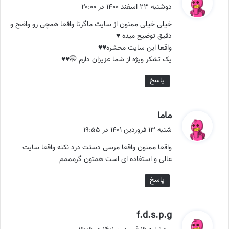
ف
دوشنبه ۲۳ اسفند ۱۴۰۰ در ۲۰:۰۰
ت
خیلی خیلی ممنون از سایت ماگرتا واقعا همچی رو واضح و
:
دقیق توضیح میده ♥️
واقعا این سایت محشره♥️♥️
یک تشکر ویژه از شما عزیزان دارم 🤭♥️♥️
پاسخ
گ
ماما
ف
شنبه ۱۳ فروردین ۱۴۰۱ در ۱۹:۵۵
ت
واقعا ممنون واقعا مرسی دستت درد نکنه واقعا سایت
:
عالی و استفاده ای است همتون گرمممم
پاسخ
گ
f.d.s.p.g
ف