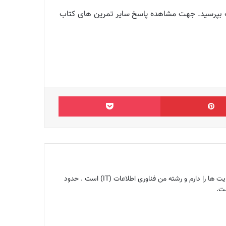
 اگر سوالی دارید از بخش نظرات بپرسید. جهت مشاهده پاسخ سایر تمرین های کتاب
‫پین‌ترست
پاکت
بنیانگذار مجله اینترنتی ماگرتا و متخصص سئو ، کارشناس تولید محتوا ، هم‌چنین ۱۰ سال تجربه سئو ، تحلیل و آنالیز سایت ها را دارم و رشته من فناوری اطلاعات (IT) است . حدود