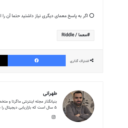
⭕️ اگر به پاسخ معمای دیگری نیاز داشتید حتما آن را ا
معما / Riddle
فیس بوک
اشتراک گذاری
طهرانی
۵ سال است که بازاریابی دیجیتال را شروع کردم. هدف من بالا بردن سرانه مطالعه کشور است و اون هدف الان ماگرتا ست.
اینستاگرام