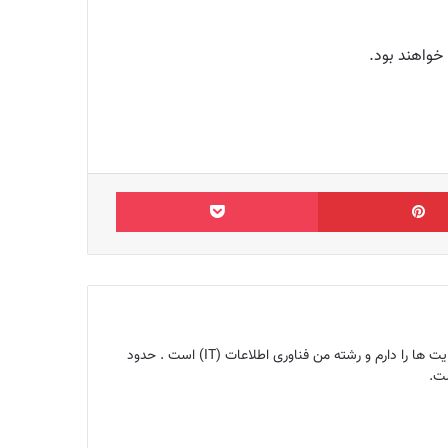
 خواهند بود.
‫پین‌ترست
پاکت
بنیانگذار مجله اینترنتی ماگرتا و متخصص سئو ، کارشناس تولید محتوا ، هم‌چنین ۱۰ سال تجربه سئو ، تحلیل و آنالیز سایت ها را دارم و رشته من فناوری اطلاعات (IT) است . حدود