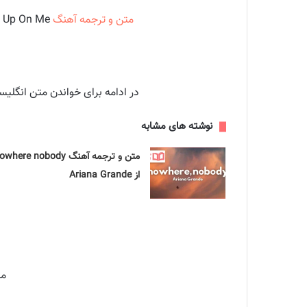
متن و ترجمه آهنگ
Given Up On Me از The Weeknd ، تکست و معنی اهنگ گیون آپ آن می به معنای از خودم دست کشیدم ازد ویکند
در ادامه برای خواندن متن انگلی
نوشته های مشابه
متن و ترجمه آهنگ where nobody
از Ariana Grande
مت