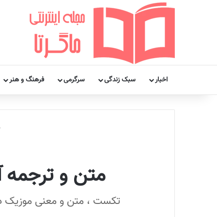
اخبار
سبک زندگی
سرگرمی
فرهنگ و هنر
متن و ترجمه آهنگ Given Up On Me 
تکست ، متن و معنی موزیک د ویکند به نام گیون آپ 