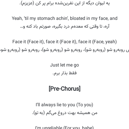
یه لیوان دیگه از این نفرین‌شده برام پر کن (عزیزم).
Yeah, ’til my stomach achin’, bloated in my face, and
آره، تا وقتی که معده‌م درد بگیره، صورتم باد کنه و…
Face it (Face it), face it (Face it), face it (Face, yeah)
روبه‌رو شو (روبه‌رو شو)، روبه‌رو شو (روبه‌رو شو)، روبه‌رو شو (روبه‌رو شو، 
Just let me go
فقط بذار برم.
[Pre-Chorus]
I’ll always lie to you (To you)
من همیشه بهت دروغ می‌گم (به تو).
I’m unreliable (For you, babe)