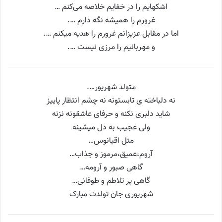
اشکهایم را در خفایم خلاصه می‌کنم …
غرورم را همیشه نگه دارم ….
اما در مقابل عزیزانم غرورم را هدیه میکنم ….
و مهربانیم را مرزی نیست ….
متولد شهریور….
نه دلباخته ی تابستونه نه چشم انتظار پاییز
شاید دلبری نکنه و حرفای عاشقونه نزنه
ولی عجیب به دل میشینه
مثل اقیانوس…
آروم،عمیق،مرموز و جذاب…
گاهی صبور و آرومه…
گاهی پر تلاطم و طوفانی…
شهریوری جان تولدت مبارک