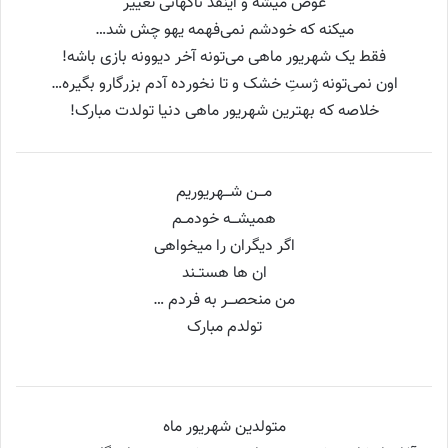
ﻋﻮﺽ ﻣﯿﺸﻪ ﻭ ﺍﯾﻨﻘﺪ ﻧﺎﮔﻬﺎﻧﯽ تغییر
ﻣﯿﮑﻨﻪ ﮐﻪ ﺧﻮﺩﺷﻢ نمی‌فهمه ﯾﻬﻮ ﭼﺶ ﺷﺪ…
ﻓﻘﻂ یک شهریور ﻣﺎﻫﯽ می‌توﻧﻪ ﺁﺧﺮ ﺩﯾﻮﻭﻧﻪ ﺑﺎﺯﯼ ﺑﺎﺷﻪ!
اون نمی‌تونه ﮊﺳﺖِ ﺧﺸﮏ ﻭ ﺗﺎ ﻧﺨﻮﺭﺩﻩ ﺁﺩﻡ ﺑﺰﺭﮔﺎﺭﻭ ﺑﮕﯿﺮﻩ…
خلاصه که بهترین شهریور ماهی دنیا تولدت مبارک!
ﻣـــﻦ ﺷـــﻬﺮﯾﻮﺭﯾﻢ
ﻫﻤﯿﺸـــﻪ ﺧﻮﺩﻣــﻢ
ﺍﮔﺮ ﺩﯾﮕﺮﺍﻥ ﺭﺍ ﻣﯿﺨﻮﺍﻫﯽ
ﺍﻥ ﻫﺎ ﻫﺴﺘــﻨﺪ
ﻣﻦ ﻣﻨﺤﺼـــﺮ ﺑﻪ ﻓﺮﺩﻡ …
تولدم مبارک
متولدین شهریور ماه