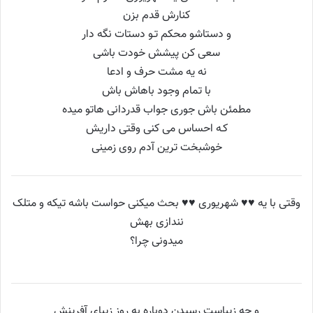
کنارش قدم بزن
و دستاشو محکم تـو دستات نگه دار
سعی کن پیشش خودت باشی
نه یه مشت حرف و ادعا
با تمام وجود باهاش باش
مطمئن باش جوری جواب قدردانی هاتو میده
کـه احساس می کنی وقتی داریش
خوشبخت ترین آدم روی زمینی
وقتی‌ با یه ♥♥ شهریوری ♥♥ بحث میکنی‌ حواست باشه تیکه و متلک
نندازی بهش
میدونی‌ چرا؟
و چه زیباست رسیدن دوباره به روز زیبای آفرینش