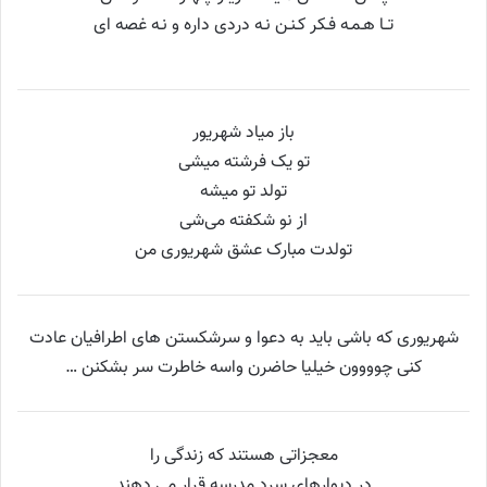
تــا هـمـه فـکر کـنـن نـه دردی داره و نـه غصه ای
باز میاد شهریور
تو یک فرشته میشی
تولد تو میشه
از نو شکفته می‌شی
تولدت مبارک عشق شهریوری من
شهریوری که باشی باید به دعوا و سرشکستن های اطرافیان عادت
کنی چوووون خیلیا حاضرن واسه خاطرت سر بشکنن …
معجزاتی هستند که زندگی را
در دیوارهای سرد مدرسه قرار می دهند