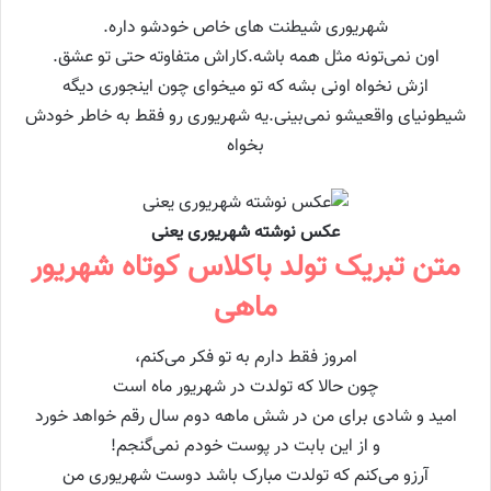
شهرﯾﻮﺭﯼ ﺷﯿﻄﻨﺖ ﻫﺎﯼ ﺧﺎﺹ ﺧﻮﺩﺷﻮ ﺩﺍﺭﻩ.
ﺍﻭﻥ ﻧﻤﯽ‌ﺗﻮﻧﻪ ﻣﺜﻞ ﻫﻤﻪ ﺑﺎﺷﻪ.ﮐﺎﺭﺍﺵ ﻣﺘﻔﺎﻭﺗﻪ ﺣﺘﯽ ﺗﻮ ﻋﺸﻖ.
ﺍﺯﺵ ﻧﺨﻮﺍﻩ ﺍﻭﻧﯽ ﺑﺸﻪ ﮐﻪ ﺗﻮ ﻣﯿﺨﻮﺍﯼ ﭼﻮﻥ ﺍﯾﻨﺠﻮﺭﯼ ﺩﯾﮕﻪ
ﺷﯿﻄﻮﻧﯿﺎﯼ ﻭﺍﻗﻌﯿﺸﻮ ﻧﻤﯽ‌ﺑﯿﻨﯽ.ﯾﻪ ﺷﻬﺮﯾﻮﺭﯼ ﺭﻭ ﻓﻘﻂ ﺑﻪ ﺧﺎﻃﺮ ﺧﻮﺩﺵ
ﺑﺨﻮﺍﻩ
عکس نوشته شهریوری یعنی
متن تبریک تولد باکلاس کوتاه شهریور
ماهی
امروز فقط دارم به تو فکر می‌کنم،
چون حالا که تولدت در شهریور ماه است
امید و شادی برای من در شش ماهه دوم سال رقم خواهد خورد
و از این بابت در پوست خودم نمی‌گنجم!
آرزو می‌کنم که تولدت مبارک باشد دوست شهریوری من