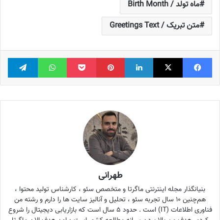
ماه تولد / Birth Month
متن تبریک / Greetings Text
فیس بوک
X
لینکدین
‫پین‌ترست
پاکت
واتس آپ
تلگر
طهرانی
بنیانگذار مجله اینترنتی ماگرتا و متخصص سئو ، کارشناس تولید محتوا ،
هم‌چنین ۱۰ سال تجربه سئو ، تحلیل و آنالیز سایت ها را دارم و رشته من
فناوری اطلاعات (IT) است . حدود ۵ سال است که بازاریابی دیجیتال را شروع