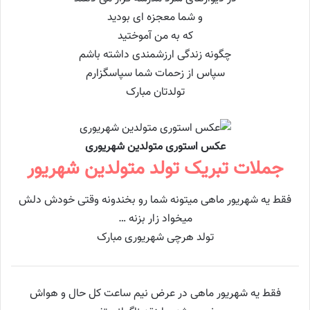
و شما معجزه ای بودید
که به من آموختید
چگونه زندگی ارزشمندی داشته باشم
سپاس از زحمات شما سپاسگزارم
تولدتان مبارک
عکس استوری متولدین شهریوری
جملات تبریک تولد متولدین شهریور
ﻓﻘﻂ یه شهریور ﻣﺎﻫﯽ ﻣﯿﺘﻮﻧﻪ ﺷﻤﺎ ﺭﻭ ﺑﺨﻨﺪﻭﻧﻪ ﻭقتی ﺧﻮﺩﺵ ﺩﻟﺶ
ﻣﯿﺨﻮﺍﺩ ﺯﺍﺭ ﺑﺰﻧﻪ …
تولد هرچی شهریوری مبارک
ﻓﻘﻂ یه شهریور ﻣﺎﻫﯽ ﺩﺭ ﻋﺮﺽ ﻧﯿﻢ ﺳﺎﻋﺖ ﮐﻞ ﺣﺎﻝ ﻭ ﻫﻮﺍﺵ