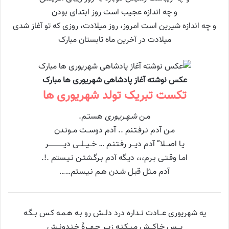
و چه اندازه عجیب است روز ابتدای بودن
و چه اندازه شیرین است امروز، روز میلادت، روزی که تو آغاز شدی
میلادت در آخرین ماه تابستان مبارک
عکس نوشته آغاز پادشاهی شهریوری ها مبارک
تکست تبریک تولد شهریوری ها
مـن
شـهـریـوری
هستـم.
مـن آدم نـرفـتـنم .. آدم دوســت مــونـدن
یـا اصـــلا” آدم دیـــر رفـتـنـم … خــیـــلــی دیـــــــــــــــر
امـا وقـتـی بـرم،،، دیـگه آدم بـرگـشتـن نـیـستم .!.
آدم مـثل قبـل شـدن هـم نـیـستم……
یه شهریوری عـــادت نــداره درد دلــش رو بـه هـمـه کـس بــگـه
پـــس خـاکـــش مـیـکـنـه زیــر چـهــرۀ خـنـدونــش