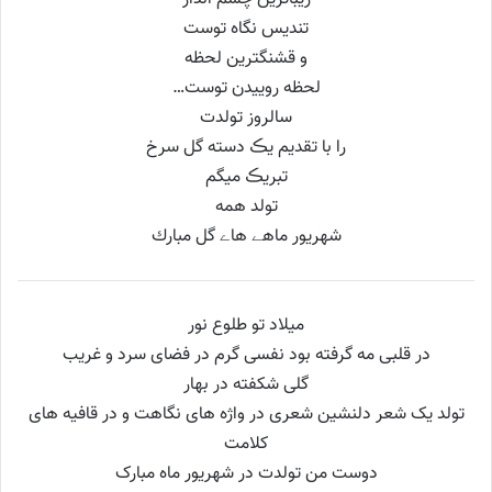
تندیس نگاه توست
و قشنگترين لحظه
لحظه روییدن توست…
سالروز تولدت
را با تقديم يڪ دسته گل سرخ
تبريڪ ميگم
تولد همه
شهریور ماهے هاے گل مبارك
میلاد تو طلوع نور
در قلبی مه گرفته بود نفسی گرم در فضای سرد و غریب
گلی شکفته در بهار
تولد یک شعر دلنشین شعری در واژه های نگاهت و در قافیه های
کلامت
دوست من تولدت در شهریور ماه مبارک