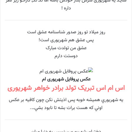
شایــد یه شهریوری سرش بکار خودش باشه اما تکـ تکـِ کاراتــو زیر نظر
داره !
روز میلاد تو روز صدور شناسنامه عشق است
پس عشق هم شهریوری است!
عشق من تولدت مبارک
دوستت دارم
عکس پروفایل شهریوری ام
اس ام اس تبریک تولد برادر خواهر شهریوری
يه شهريوري هميشه خوبه پس اذيتش نكن چون كافيه بر عكس
اوني كه هست برات بشه تا نابود بشي….
دخترای شهریوری پرنسس به دنیا میان