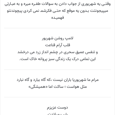
وقتــی یه شهریوری از جواب دادن به سوالات طفــره میره و به عبــارتی
میپیجونتت بــدون یه موقع که حتــی فکرشمـ نمی کردی پیچوندنتو
فهمیــده
لامپ روشن شهریور
قلب آرام قناعت
و تنفس عمیق سحری در چشم انداز زرد می درخشد
این تمامی درک یک زندگی سبز پروانه خاک است.
مرام ما شهریوریا باران نیست ،که گاه ببارد و گاه نبارد
مثل هواست ؛ ساکت اما «همیشگی»
دوست عزیزم
شب میلادت