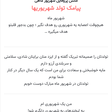
عکس پروفایل شهریور ماهی
پیامک تولد شهریوریها
شهریور ماه
هیچوقت اعصابه یه شهریوری رو هدف نگیر ؛ چون بدجور قلبتو
هدف میگیره …
تولدتان را صمیمانه تبریک گفته و از ایزد منان برایتان شادی، سلامتی
و سربلندی آرزو دارم
مایه خوشبختی و سعادت برای من است که یک سال دیگر در کنار
شما بودم
تولدتان در شهریور ماه مبارک دوست خوبم
مـن یک شهریوری ام
بـه لبخندهای یه شهریوری دلگرم شو!